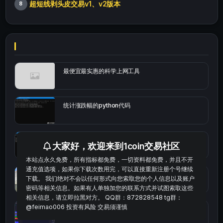
超短线剥头皮交易v1、v2版本
8
最便宜最实惠的科学上网工具
统计涨跌幅的python代码
okx的短线量化的免费版本
大家好，欢迎来到1coin交易社区
本站点永久免费，所有指标都免费，一切资料都免费，并且不开
通充值选项，如果你下载次数用完，可以直接重新注册个号继续
bybit安卓端
下载。 我们绝对不会以任何形式向您索取您的个人信息以及账户
密码等相关信息。如果有人单独加您的联系方式并试图索取这些
相关信息，请立即拉黑对方。 QQ群：872828548 tg群：
@feimao006 投资有风险 交易须谨慎
Multi-indicator Resonance 多指标共振趋势自动交
易系统（持续更新）