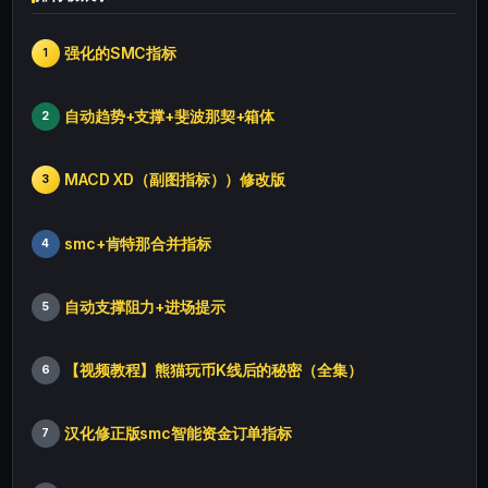
强化的SMC指标
1
自动趋势+支撑+斐波那契+箱体
2
MACD XD（副图指标））修改版
3
smc+肯特那合并指标
4
自动支撑阻力+进场提示
5
【视频教程】熊猫玩币K线后的秘密（全集）
6
汉化修正版smc智能资金订单指标
7