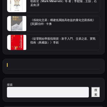
勒維尼（Mark Minervini）等 著；李鬆陽，王韻，石
孟南 譯
《係統化交易：構建低風險高收益的量化交易係統》
[英]羅伯特 · 卡佛
《從零開始學股指期貨：新手入門、交易之道、實戰
指南（典藏版）》李銳
搜索
搜
索