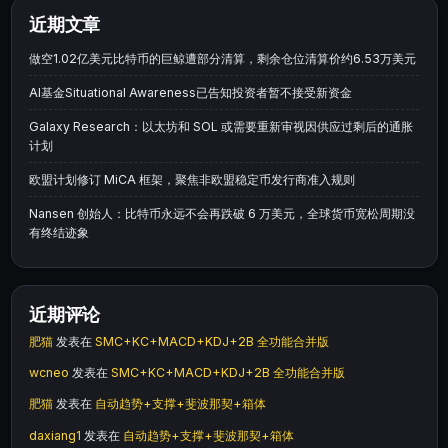
近期文章
做空1.02亿美元比特币的巨鲸遭部分清算，剩余仓位清算价约6.53万美元
AI基金Situational Awareness已告知投资者暂不接受新资金
Galaxy Research：以太坊和 SOL 或需要重新审视因供应过剩后的通胀
计划
欧盟计划修订 MiCA 框架，聚焦非欧盟稳定币发行商准入规则
Nansen 创始人：比特币永远不会再跌破 6 万美元，全球货币宽松周期没
有终结迹象
近期评论
肥猫
发表在
SMC+KC+MACD+KDJ+2B 全功能合并版
wcneo
发表在
SMC+KC+MACD+KDJ+2B 全功能合并版
肥猫
发表在
自动趋势+支撑+斐波那契+箱体
daxiang1
发表在
自动趋势+支撑+斐波那契+箱体