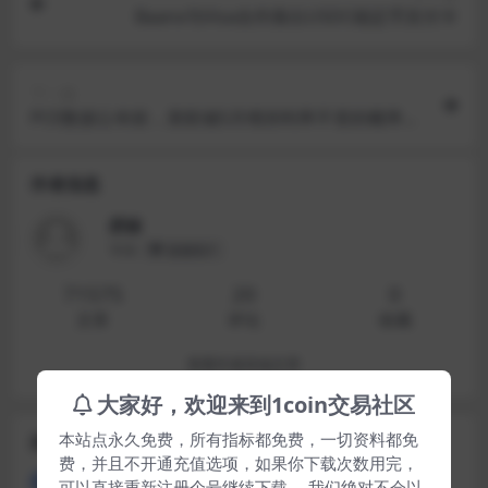
Baanx与Visa合作推出USDC稳定币支付卡
下一篇
PCE数据公布前，美联储5月维持利率不变的概率为
94%
作者信息
肥猫
等级
普通用户
71575
20
0
文章
评论
收藏
查看作者其他文章
大家好，欢迎来到1coin交易社区
本站点永久免费，所有指标都免费，一切资料都免
排行榜展示
费，并且不开通充值选项，如果你下载次数用完，
强化的SMC指标
1
可以直接重新注册个号继续下载。 我们绝对不会以