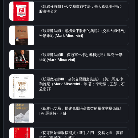
《短線分時圖T+0交易實戰技法：每天都抓漲停板》
股海淘金客
《股票魔法師：縱橫天下股市的奧秘》(交易大師係列)
米勒維尼 (Mark Minervini)
《股票魔法師Ⅱ：像冠軍一樣思考和交易》馬克·米勒
維尼(Mark Minervini)
《股票魔法師Ⅲ：趨勢交易圓桌訪談》（美）馬克·米
勒維尼（Mark Minervini）等 著；李鬆陽，王韻，石
孟南 譯
《係統化交易：構建低風險高收益的量化交易係統》
[英]羅伯特 · 卡佛
《從零開始學股指期貨：新手入門、交易之道、實戰
指南（典藏版）》李銳