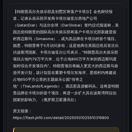
【特朗普高尔夫俱乐部及别墅区将落户卡塔尔】金色财经报
道，记者从俱乐部开发商卡塔尔迪亚尔房地产公司
（QatariDiar）与达尔全球（DarGlobal）签约仪式报道称，美
国总统特朗普的国际高尔夫俱乐部将落户卡塔尔北部新建度假
村西迈斯玛（Simaisma），成为其品牌在卡塔尔的首个项目。
据悉，特朗普将于5月访问多哈，这是他再任美国总统后首次出
访波斯湾国家。卡塔尔迪亚尔公司表示，”特朗普高尔夫俱乐部
项目占地约79万平方米，位于占地800万平方米的西迈斯玛度
假村综合开发项目内”。特朗普项目将融入更宏大的西迈斯马旅
游开发计划，该计划旨在重塑卡塔尔东海岸。度假村内将建设
占地650平方公里的主题娱乐公园”传奇之
地”（TheLandofLegends）、酒店群及游艇码头。这将是特朗
普品牌在卡塔尔的首个项目，将进一步扩大其在波斯湾阿拉伯
国家的影响力。（俄罗斯卫星通讯社）
原文链接：
https://flash.jin10.com/detail/20250501025610319800