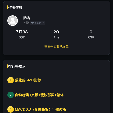
作者信息
肥猫
等级
普通用户
71738
20
0
文章
评论
收藏
查看作者其他文章
排行榜展示
强化的SMC指标
1
自动趋势+支撑+斐波那契+箱体
2
MACD XD（副图指标））修改版
3