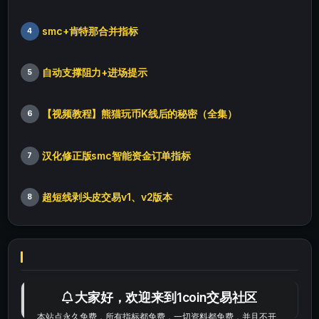
smc+肯特那合并指标
4
自动支撑阻力+进场提示
5
【视频教程】熊猫玩币K线后的秘密（全集）
6
汉化修正版smc智能资金订单指标
7
超短线剥头皮交易v1、v2版本
8
最便宜最实惠的科学上网工具
大家好，欢迎来到1coin交易社区
本站点永久免费，所有指标都免费，一切资料都免费，并且不开