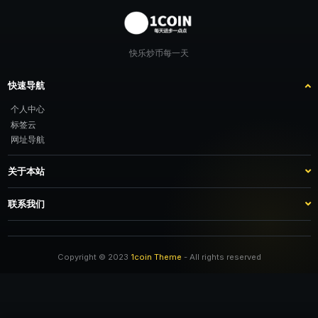
快乐炒币每一天
快速导航
个人中心
标签云
网址导航
关于本站
站点介绍
客服咨询
联系我们
推广计划
TG：@feimao2024 QQ：3261605442 微信：moto001com 新浪微博：不
改名字的肥猫
Copyright © 2023
1coin Theme
- All rights reserved