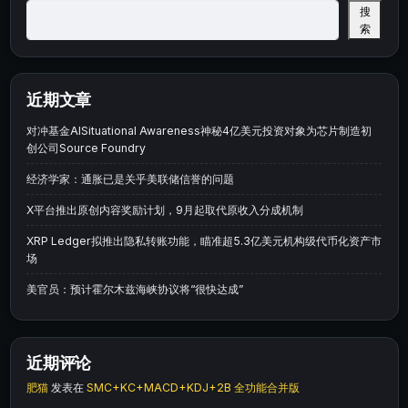
搜
索
近期文章
对冲基金AISituational Awareness神秘4亿美元投资对象为芯片制造初
创公司Source Foundry
经济学家：通胀已是关乎美联储信誉的问题
X平台推出原创内容奖励计划，9月起取代原收入分成机制
XRP Ledger拟推出隐私转账功能，瞄准超5.3亿美元机构级代币化资产市
场
美官员：预计霍尔木兹海峡协议将“很快达成”
近期评论
肥猫
发表在
SMC+KC+MACD+KDJ+2B 全功能合并版