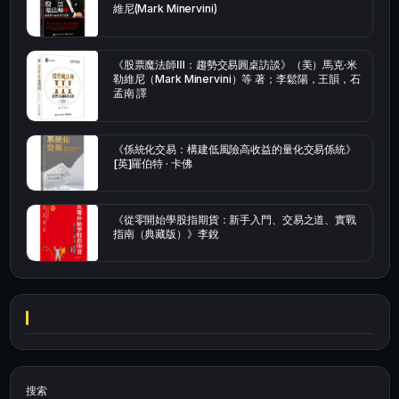
維尼(Mark Minervini)
《股票魔法師Ⅲ：趨勢交易圓桌訪談》（美）馬克·米
勒維尼（Mark Minervini）等 著；李鬆陽，王韻，石
孟南 譯
《係統化交易：構建低風險高收益的量化交易係統》
[英]羅伯特 · 卡佛
《從零開始學股指期貨：新手入門、交易之道、實戰
指南（典藏版）》李銳
搜索