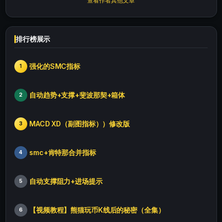
查看作者其他文章
排行榜展示
强化的SMC指标
1
自动趋势+支撑+斐波那契+箱体
2
MACD XD（副图指标））修改版
3
smc+肯特那合并指标
4
自动支撑阻力+进场提示
5
【视频教程】熊猫玩币K线后的秘密（全集）
6