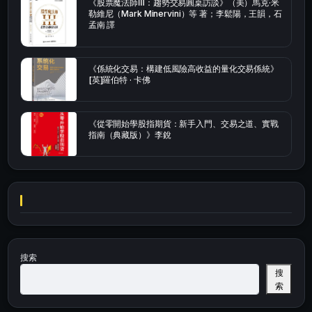
《股票魔法師Ⅲ：趨勢交易圓桌訪談》（美）馬克·米
勒維尼（Mark Minervini）等 著；李鬆陽，王韻，石
孟南 譯
《係統化交易：構建低風險高收益的量化交易係統》
[英]羅伯特 · 卡佛
《從零開始學股指期貨：新手入門、交易之道、實戰
指南（典藏版）》李銳
搜索
搜
索