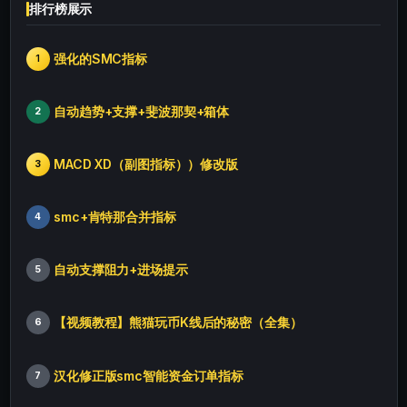
排行榜展示
强化的SMC指标
1
自动趋势+支撑+斐波那契+箱体
2
MACD XD（副图指标））修改版
3
smc+肯特那合并指标
4
自动支撑阻力+进场提示
5
【视频教程】熊猫玩币K线后的秘密（全集）
6
汉化修正版smc智能资金订单指标
7