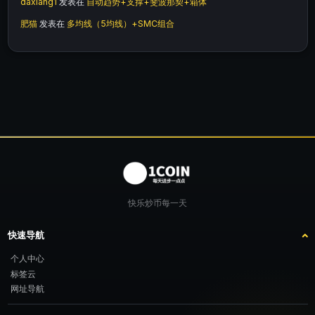
daxiang1
发表在
自动趋势+支撑+斐波那契+箱体
肥猫
发表在
多均线（5均线）+SMC组合
快乐炒币每一天
快速导航
个人中心
标签云
网址导航