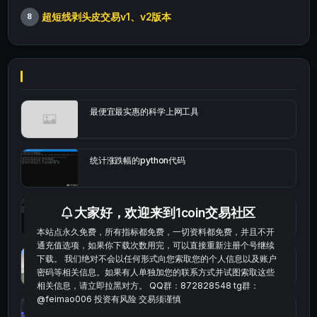
超短线剥头皮交易v1、v2版本
8
最便宜最实惠的科学上网工具
统计涨跌幅的python代码
okx的短线量化的免费版本
大家好，欢迎来到1coin交易社区
本站点永久免费，所有指标都免费，一切资料都免费，并且不开
通充值选项，如果你下载次数用完，可以直接重新注册个号继续
bybit安卓端
下载。 我们绝对不会以任何形式向您索取您的个人信息以及账户
密码等相关信息。如果有人单独加您的联系方式并试图索取这些
相关信息，请立即拉黑对方。 QQ群：872828548 tg群：
@feimao006 投资有风险 交易须谨慎
Multi-indicator Resonance 多指标共振趋势自动交