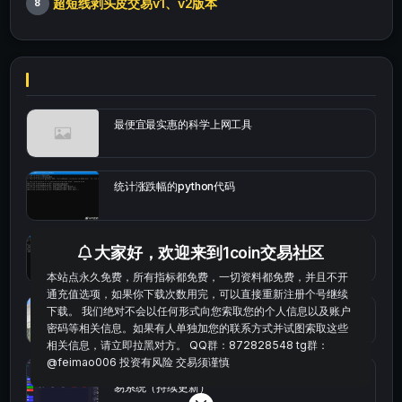
超短线剥头皮交易v1、v2版本
8
最便宜最实惠的科学上网工具
统计涨跌幅的python代码
okx的短线量化的免费版本
大家好，欢迎来到1coin交易社区
本站点永久免费，所有指标都免费，一切资料都免费，并且不开
通充值选项，如果你下载次数用完，可以直接重新注册个号继续
bybit安卓端
下载。 我们绝对不会以任何形式向您索取您的个人信息以及账户
密码等相关信息。如果有人单独加您的联系方式并试图索取这些
相关信息，请立即拉黑对方。 QQ群：872828548 tg群：
@feimao006 投资有风险 交易须谨慎
Multi-indicator Resonance 多指标共振趋势自动交
易系统（持续更新）