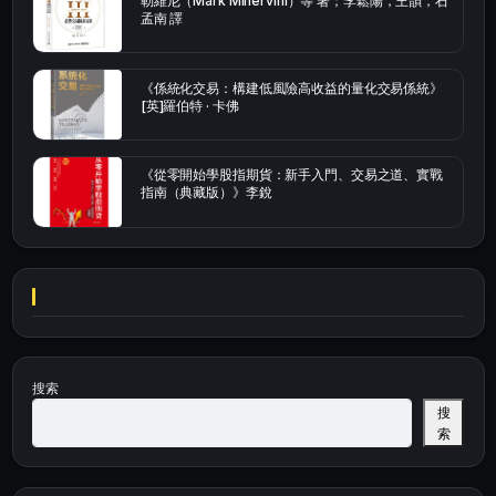
勒維尼（Mark Minervini）等 著；李鬆陽，王韻，石
孟南 譯
《係統化交易：構建低風險高收益的量化交易係統》
[英]羅伯特 · 卡佛
《從零開始學股指期貨：新手入門、交易之道、實戰
指南（典藏版）》李銳
搜索
搜
索