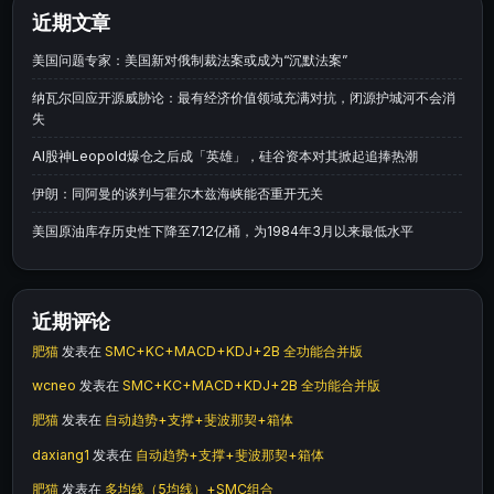
近期文章
美国问题专家：美国新对俄制裁法案或成为“沉默法案”
纳瓦尔回应开源威胁论：最有经济价值领域充满对抗，闭源护城河不会消
失
AI股神Leopold爆仓之后成「英雄」，硅谷资本对其掀起追捧热潮
伊朗：同阿曼的谈判与霍尔木兹海峡能否重开无关
美国原油库存历史性下降至7.12亿桶，为1984年3月以来最低水平
近期评论
肥猫
发表在
SMC+KC+MACD+KDJ+2B 全功能合并版
wcneo
发表在
SMC+KC+MACD+KDJ+2B 全功能合并版
肥猫
发表在
自动趋势+支撑+斐波那契+箱体
daxiang1
发表在
自动趋势+支撑+斐波那契+箱体
肥猫
发表在
多均线（5均线）+SMC组合