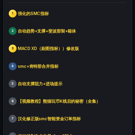
强化的SMC指标
1
自动趋势+支撑+斐波那契+箱体
2
MACD XD（副图指标））修改版
3
smc+肯特那合并指标
4
自动支撑阻力+进场提示
5
【视频教程】熊猫玩币K线后的秘密（全集）
6
汉化修正版smc智能资金订单指标
7