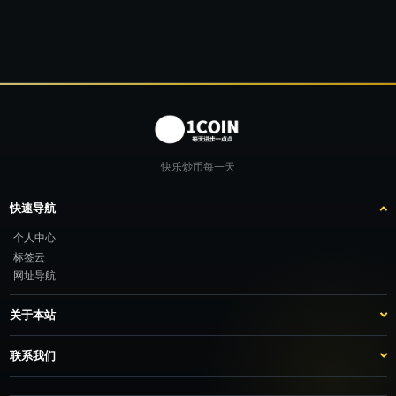
快乐炒币每一天
快速导航
个人中心
标签云
网址导航
关于本站
站点介绍
客服咨询
联系我们
推广计划
TG：@feimao2024 QQ：3261605442 微信：moto001com 新浪微博：三
倍好运_lv