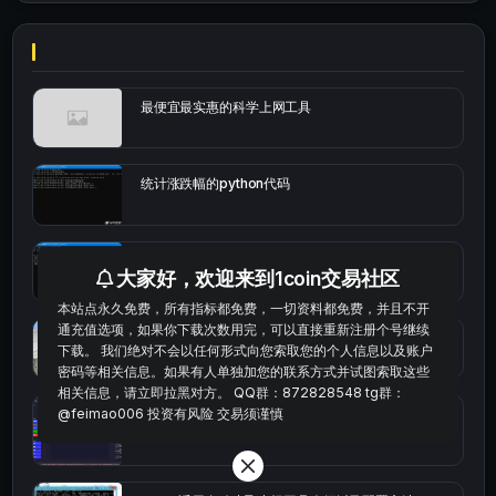
最便宜最实惠的科学上网工具
统计涨跌幅的python代码
okx的短线量化的免费版本
大家好，欢迎来到1coin交易社区
本站点永久免费，所有指标都免费，一切资料都免费，并且不开
通充值选项，如果你下载次数用完，可以直接重新注册个号继续
bybit安卓端
下载。 我们绝对不会以任何形式向您索取您的个人信息以及账户
密码等相关信息。如果有人单独加您的联系方式并试图索取这些
相关信息，请立即拉黑对方。 QQ群：872828548 tg群：
@feimao006 投资有风险 交易须谨慎
Multi-indicator Resonance 多指标共振趋势自动交
易系统（持续更新）