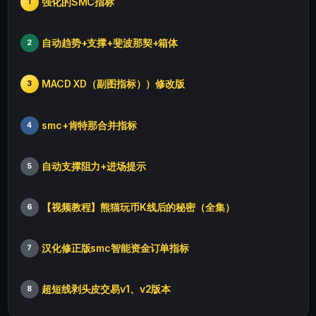
强化的SMC指标
1
自动趋势+支撑+斐波那契+箱体
2
MACD XD（副图指标））修改版
3
smc+肯特那合并指标
4
自动支撑阻力+进场提示
5
【视频教程】熊猫玩币K线后的秘密（全集）
6
汉化修正版smc智能资金订单指标
7
超短线剥头皮交易v1、v2版本
8