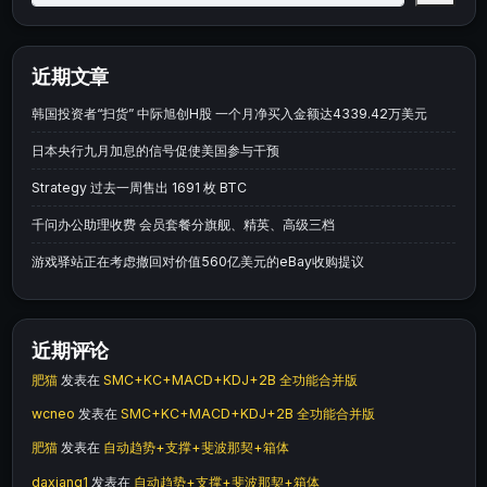
近期文章
韩国投资者“扫货” 中际旭创H股 一个月净买入金额达4339.42万美元
日本央行九月加息的信号促使美国参与干预
Strategy 过去一周售出 1691 枚 BTC
千问办公助理收费 会员套餐分旗舰、精英、高级三档
游戏驿站正在考虑撤回对价值560亿美元的eBay收购提议
近期评论
肥猫
发表在
SMC+KC+MACD+KDJ+2B 全功能合并版
wcneo
发表在
SMC+KC+MACD+KDJ+2B 全功能合并版
肥猫
发表在
自动趋势+支撑+斐波那契+箱体
daxiang1
发表在
自动趋势+支撑+斐波那契+箱体