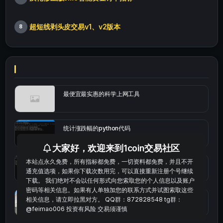
超短线剥头皮交易v1、v2版本
8
最便宜最实惠的科学上网工具
统计涨跌幅的python代码
大家好，欢迎来到1coin交易社区
本站点永久免费，所有指标都免费，一切资料都免费，并且不开
okx的短线量化的免费版本
通充值选项，如果你下载次数用完，可以直接重新注册个号继续
下载。 我们绝对不会以任何形式向您索取您的个人信息以及账户
密码等相关信息。如果有人单独加您的联系方式并试图索取这些
bybit安卓端
相关信息，请立即拉黑对方。 QQ群：872828548 tg群：
@feimao006 投资有风险 交易须谨慎