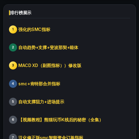
排行榜展示
强化的SMC指标
1
自动趋势+支撑+斐波那契+箱体
2
MACD XD（副图指标））修改版
3
smc+肯特那合并指标
4
自动支撑阻力+进场提示
5
【视频教程】熊猫玩币K线后的秘密（全集）
6
汉化修正版smc智能资金订单指标
7