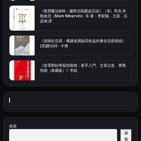
《股票魔法師Ⅲ：趨勢交易圓桌訪談》（美）馬克·米
勒維尼（Mark Minervini）等 著；李鬆陽，王韻，石
孟南 譯
《係統化交易：構建低風險高收益的量化交易係統》
[英]羅伯特 · 卡佛
《從零開始學股指期貨：新手入門、交易之道、實戰
指南（典藏版）》李銳
搜索
搜
索