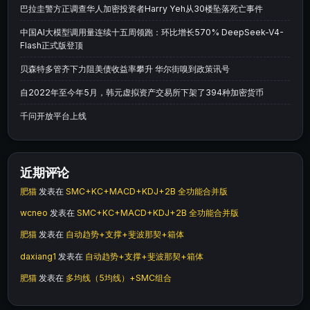
巴拉圭警方正调查华人加密投资者Harry Yeh从30楼坠落死亡事件
中国AI大模型调用量连续十五周领跑：环比增长570% DeepSeek-V4-
Flash正式版登顶
贝森特多管齐下力阻美债收益率攀升 华尔街嗅到政策讯号
自2022年至今年5月，韩元虚拟资产交易所下架了394种加密货币
千问开放平台上线
近期评论
肥猫
发表在
SMC+KC+MACD+KDJ+2B 全功能合并版
wcneo
发表在
SMC+KC+MACD+KDJ+2B 全功能合并版
肥猫
发表在
自动趋势+支撑+斐波那契+箱体
daxiang1
发表在
自动趋势+支撑+斐波那契+箱体
肥猫
发表在
多均线（5均线）+SMC组合