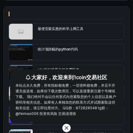
最便宜最实惠的科学上网工具
统计涨跌幅的python代码
okx的短线量化的免费版本
大家好，欢迎来到1coin交易社区
本站点永久免费，所有指标都免费，一切资料都免费，并且不开
bybit安卓端
通充值选项，如果你下载次数用完，可以直接重新注册个号继续
下载。 我们绝对不会以任何形式向您索取您的个人信息以及账户
密码等相关信息。如果有人单独加您的联系方式并试图索取这些
相关信息，请立即拉黑对方。 QQ群：872828548 tg群：
Multi-indicator Resonance 多指标共振趋势自动交
@feimao006 投资有风险 交易须谨慎
易系统（持续更新）