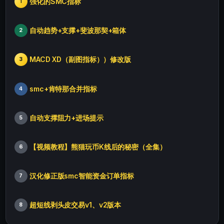
强化的SMC指标
1
自动趋势+支撑+斐波那契+箱体
2
MACD XD（副图指标））修改版
3
smc+肯特那合并指标
4
自动支撑阻力+进场提示
5
【视频教程】熊猫玩币K线后的秘密（全集）
6
汉化修正版smc智能资金订单指标
7
超短线剥头皮交易v1、v2版本
8