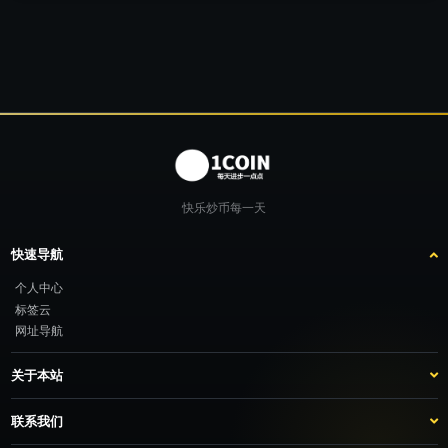
快乐炒币每一天
快速导航
个人中心
标签云
网址导航
关于本站
站点介绍
客服咨询
联系我们
推广计划
TG：@feimao2024 QQ：3261605442 微信：moto001com 新浪微博：三