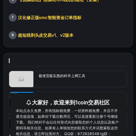
汉化修正版smc智能资金订单指标
7
超短线剥头皮交易v1、v2版本
8
最便宜最实惠的科学上网工具
统计涨跌幅的python代码
大家好，欢迎来到1coin交易社区
本站点永久免费，所有指标都免费，一切资料都免费，并且不开
通充值选项，如果你下载次数用完，可以直接重新注册个号继续
okx的短线量化的免费版本
下载。 我们绝对不会以任何形式向您索取您的个人信息以及账户
密码等相关信息。如果有人单独加您的联系方式并试图索取这些
相关信息，请立即拉黑对方。 QQ群：872828548 tg群：