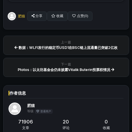
肥猫
分享
收藏
点赞(
0
)
上一篇
数据：WLFI发行的稳定币USD1在BSC链上流通量已突破2亿枚
下一篇
Ptotos：以太坊基金会仍未披露Vitalik Buterin投票权情况
作者信息
肥猫
等级
普通用户
71906
20
0
文章
评论
收藏