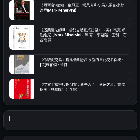
《股票魔法師Ⅱ：像冠軍一樣思考和交易》馬克·米勒
維尼(Mark Minervini)
《股票魔法師Ⅲ：趨勢交易圓桌訪談》（美）馬克·米
勒維尼（Mark Minervini）等 著；李鬆陽，王韻，石
孟南 譯
《係統化交易：構建低風險高收益的量化交易係統》
[英]羅伯特 · 卡佛
《從零開始學股指期貨：新手入門、交易之道、實戰
指南（典藏版）》李銳