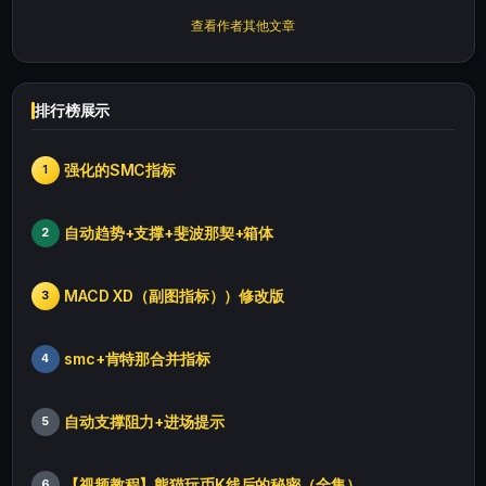
查看作者其他文章
排行榜展示
强化的SMC指标
1
自动趋势+支撑+斐波那契+箱体
2
MACD XD（副图指标））修改版
3
smc+肯特那合并指标
4
自动支撑阻力+进场提示
5
【视频教程】熊猫玩币K线后的秘密（全集）
6