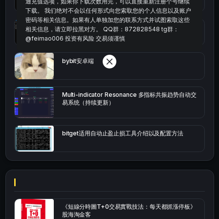
通充值选项，如果你下载次数用完，可以直接重新注册个号继续
下载。 我们绝对不会以任何形式向您索取您的个人信息以及账户
密码等相关信息。如果有人单独加您的联系方式并试图索取这些
okx的短线量化的免费版本
相关信息，请立即拉黑对方。 QQ群：872828548 tg群：
@feimao006 投资有风险 交易须谨慎
bybit安卓端
Multi-indicator Resonance 多指标共振趋势自动交
易系统（持续更新）
bitget适用自动止盈止损工具介绍以及配置方法
《短線分時圖T+0交易實戰技法：每天都抓漲停板》
股海淘金客