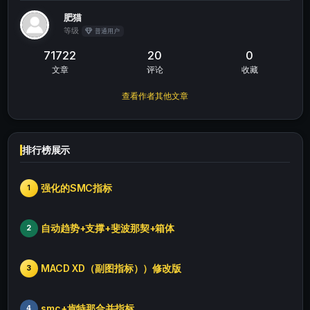
肥猫
等级
普通用户
71722
20
0
文章
评论
收藏
查看作者其他文章
排行榜展示
强化的SMC指标
1
自动趋势+支撑+斐波那契+箱体
2
MACD XD（副图指标））修改版
3
smc+肯特那合并指标
4