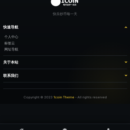
快乐炒币每一天
快速导航
个人中心
标签云
网址导航
关于本站
站点介绍
客服咨询
联系我们
推广计划
TG：@feimao2024 QQ：3261605442 微信：moto001com 新浪微博：不
改名字的肥猫
Copyright © 2023
1coin Theme
- All rights reserved