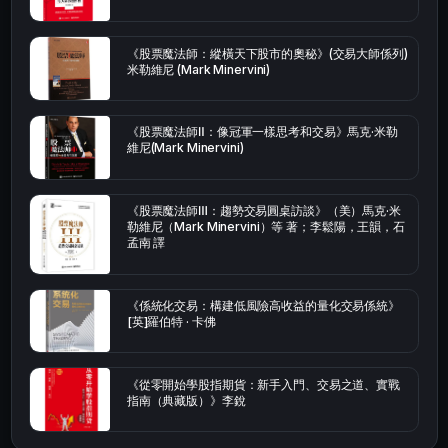
《股票魔法師：縱橫天下股市的奧秘》(交易大師係列)
米勒維尼 (Mark Minervini)
《股票魔法師Ⅱ：像冠軍一樣思考和交易》馬克·米勒
維尼(Mark Minervini)
《股票魔法師Ⅲ：趨勢交易圓桌訪談》（美）馬克·米
勒維尼（Mark Minervini）等 著；李鬆陽，王韻，石
孟南 譯
《係統化交易：構建低風險高收益的量化交易係統》
[英]羅伯特 · 卡佛
《從零開始學股指期貨：新手入門、交易之道、實戰
指南（典藏版）》李銳