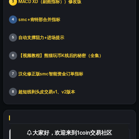
MACD XD（副图指标））修改版
3
smc+肯特那合并指标
4
自动支撑阻力+进场提示
5
【视频教程】熊猫玩币K线后的秘密（全集）
6
汉化修正版smc智能资金订单指标
7
超短线剥头皮交易v1、v2版本
8
大家好，欢迎来到1coin交易社区
最便宜最实惠的科学上网工具