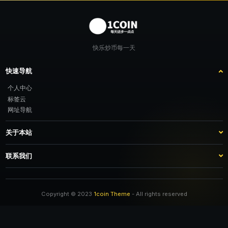
快乐炒币每一天
快速导航
个人中心
标签云
网址导航
关于本站
站点介绍
客服咨询
联系我们
推广计划
TG：@feimao2024 QQ：3261605442 微信：moto001com 新浪微博：不
改名字的肥猫
Copyright © 2023
1coin Theme
- All rights reserved