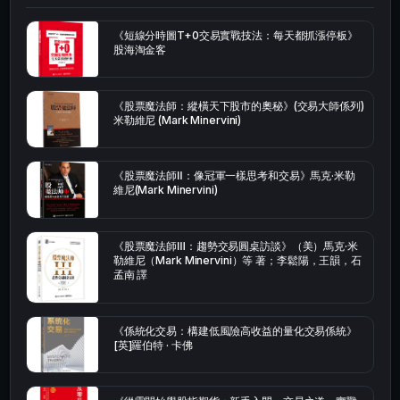
《短線分時圖T+0交易實戰技法：每天都抓漲停板》
股海淘金客
《股票魔法師：縱橫天下股市的奧秘》(交易大師係列)
米勒維尼 (Mark Minervini)
《股票魔法師Ⅱ：像冠軍一樣思考和交易》馬克·米勒
維尼(Mark Minervini)
《股票魔法師Ⅲ：趨勢交易圓桌訪談》（美）馬克·米
勒維尼（Mark Minervini）等 著；李鬆陽，王韻，石
孟南 譯
《係統化交易：構建低風險高收益的量化交易係統》
[英]羅伯特 · 卡佛