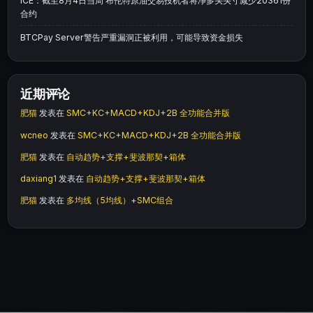
ICE：截至8月4日当周 布伦特原油交易投机者将净多头头寸减少20361份
合约
BTCPay Server警告严重漏洞正被利用，可能导致资金损失
近期评论
肥猫
发表在
SMC+KC+MACD+KDJ+2B 全功能合并版
wcneo
发表在
SMC+KC+MACD+KDJ+2B 全功能合并版
肥猫
发表在
自动趋势+支撑+斐波那契+箱体
daxiang1
发表在
自动趋势+支撑+斐波那契+箱体
肥猫
发表在
多均线（5均线）+SMC组合