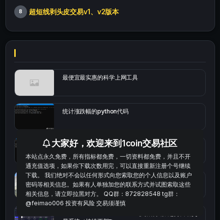
超短线剥头皮交易v1、v2版本
8
最便宜最实惠的科学上网工具
统计涨跌幅的python代码
大家好，欢迎来到1coin交易社区
okx的短线量化的免费版本
本站点永久免费，所有指标都免费，一切资料都免费，并且不开
通充值选项，如果你下载次数用完，可以直接重新注册个号继续
下载。 我们绝对不会以任何形式向您索取您的个人信息以及账户
bybit安卓端
密码等相关信息。如果有人单独加您的联系方式并试图索取这些
相关信息，请立即拉黑对方。 QQ群：872828548 tg群：
@feimao006 投资有风险 交易须谨慎
Multi-indicator Resonance 多指标共振趋势自动交