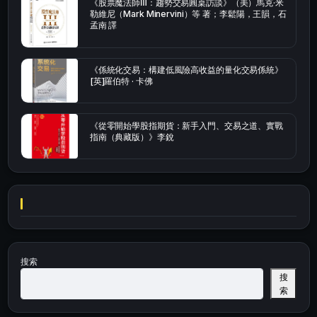
《股票魔法師Ⅲ：趨勢交易圓桌訪談》（美）馬克·米
勒維尼（Mark Minervini）等 著；李鬆陽，王韻，石
孟南 譯
《係統化交易：構建低風險高收益的量化交易係統》
[英]羅伯特 · 卡佛
《從零開始學股指期貨：新手入門、交易之道、實戰
指南（典藏版）》李銳
搜索
搜
索