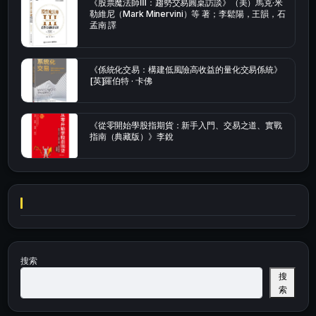
《股票魔法師Ⅲ：趨勢交易圓桌訪談》（美）馬克·米
勒維尼（Mark Minervini）等 著；李鬆陽，王韻，石
孟南 譯
《係統化交易：構建低風險高收益的量化交易係統》
[英]羅伯特 · 卡佛
《從零開始學股指期貨：新手入門、交易之道、實戰
指南（典藏版）》李銳
搜索
搜
索