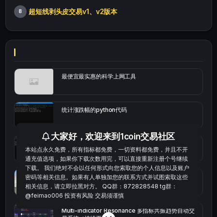
超短线剥头皮交易v1、v2版本
8
最便宜最实惠的科学上网工具
统计涨跌幅的python代码
大家好，欢迎来到1coin交易社区
okx的短线量化的免费版本
本站点永久免费，所有指标都免费，一切资料都免费，并且不开
通充值选项，如果你下载次数用完，可以直接重新注册个号继续
下载。 我们绝对不会以任何形式向您索取您的个人信息以及账户
bybit安卓端
密码等相关信息。如果有人单独加您的联系方式并试图索取这些
相关信息，请立即拉黑对方。 QQ群：872828548 tg群：
@feimao006 投资有风险 交易须谨慎
Multi-indicator Resonance 多指标共振趋势自动交