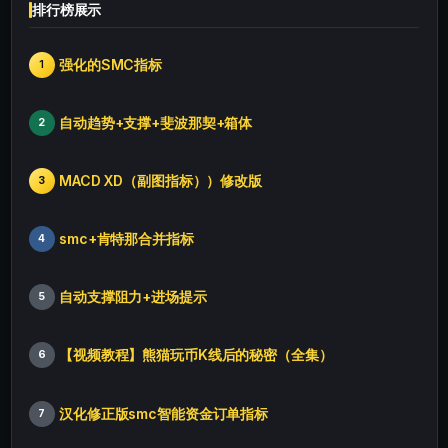
排行榜展示
强化的SMC指标
1
自动趋势+支撑+斐波那契+箱体
2
MACD XD（副图指标））修改版
3
smc+肯特那合并指标
4
自动支撑阻力+进场提示
5
【视频教程】熊猫玩币K线后的秘密（全集）
6
汉化修正版smc智能资金订单指标
7