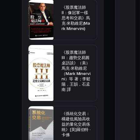
《股票魔法師
Ⅱ：像冠軍一樣
思考和交易》馬
克·米勒維尼(Ma
rk Minervini)
《股票魔法師
Ⅲ：趨勢交易圓
桌訪談》（美）
馬克·米勒維尼
（Mark Minervi
ni）等 著；李鬆
陽，王韻，石孟
南 譯
《係統化交易：
構建低風險高收
益的量化交易係
統》[英]羅伯特 ·
卡佛