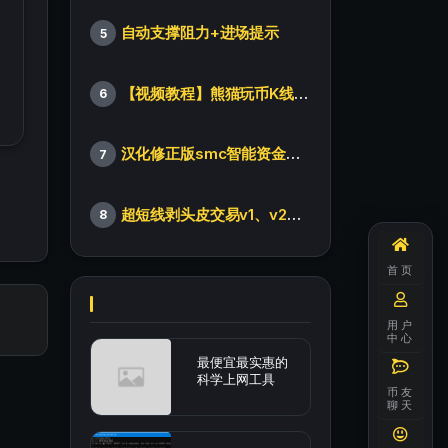
自动支撑阻力+进场提示
5
【视频教程】熊猫玩币K线后的秘密（全集）
6
汉化修正版smc智能资金订单指标
7
超短线剥头皮交易v1、v2版本
8
首页
用户
中心
最便宜最实惠的
科学上网工具
币友
聊天