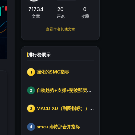
71734
20
0
文章
评论
收藏
查看作者其他文章
排行榜展示
强化的SMC指标
1
自动趋势+支撑+斐波那契+箱体
2
MACD XD（副图指标））修改版
3
smc+肯特那合并指标
4