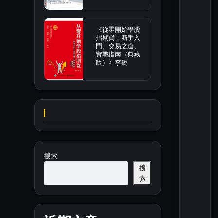
《從零開始學股
指期貨：新手入
門、交易之道、
實戰指南（典藏
版）》李銳
搜索
搜
索