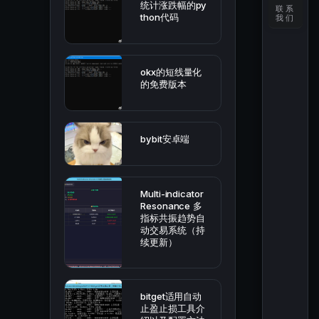
统计涨跌幅的py
联系
thon代码
我们
okx的短线量化
的免费版本
bybit安卓端
Multi-indicator
Resonance 多
指标共振趋势自
动交易系统（持
续更新）
bitget适用自动
止盈止损工具介