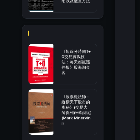
绍以及配置方法
《短線分時圖T+
0交易實戰技
法：每天都抓漲
停板》股海淘金
客
《股票魔法師：
縱橫天下股市的
奧秘》(交易大
師係列)米勒維尼
(Mark Minervin
i)