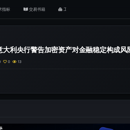
术指标
交易书籍
工具/返佣
肥猫观点
意大利央行警告加密资产对金融稳定构成风
0
0
13