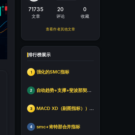
71735
20
0
文章
评论
收藏
查看作者其他文章
排行榜展示
强化的SMC指标
1
自动趋势+支撑+斐波那契+箱体
2
MACD XD（副图指标））修改版
3
smc+肯特那合并指标
4