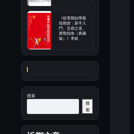
《從零開始學股
指期貨：新手入
門、交易之道、
實戰指南（典藏
版）》李銳
搜索
搜
索