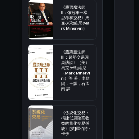
《股票魔法師
Ⅱ：像冠軍一樣
思考和交易》馬
克·米勒維尼(Ma
rk Minervini)
《股票魔法師
Ⅲ：趨勢交易圓
桌訪談》（美）
馬克·米勒維尼
（Mark Minervi
ni）等 著；李鬆
陽，王韻，石孟
南 譯
《係統化交易：
構建低風險高收
益的量化交易係
統》[英]羅伯特 ·
卡佛