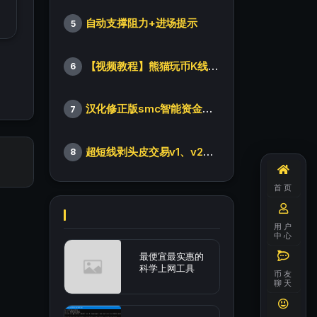
自动支撑阻力+进场提示
5
【视频教程】熊猫玩币K线后的秘密（全集）
6
汉化修正版smc智能资金订单指标
7
超短线剥头皮交易v1、v2版本
8
首页
用户
中心
最便宜最实惠的
科学上网工具
币友
聊天