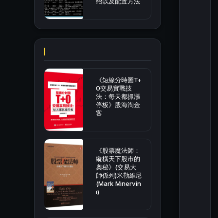
绍以及配置方法
《短線分時圖T+
0交易實戰技
法：每天都抓漲
停板》股海淘金
客
《股票魔法師：
縱橫天下股市的
奧秘》(交易大
師係列)米勒維尼
(Mark Minervin
i)