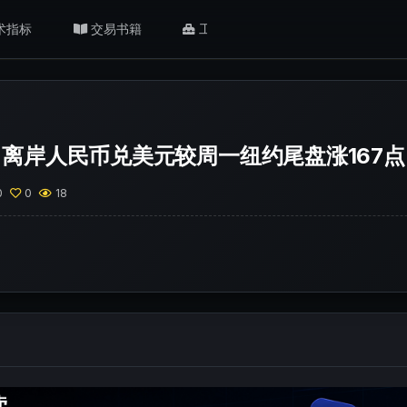
术指标
交易书籍
工具/返佣
肥猫观点
离岸人民币兑美元较周一纽约尾盘涨167点
0
0
18