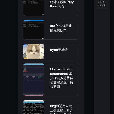
统计涨跌幅的py
联系
我们
thon代码
okx的短线量化
的免费版本
bybit安卓端
Multi-indicator
Resonance 多
指标共振趋势自
动交易系统（持
续更新）
bitget适用自动
止盈止损工具介