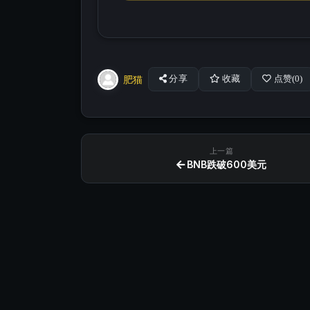
肥猫
分享
收藏
点赞(
0
)
上一篇
BNB跌破600美元