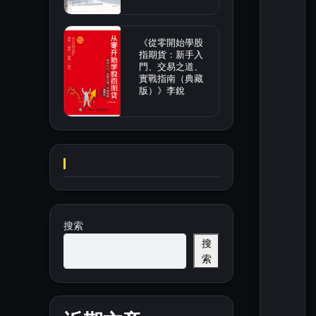
《從零開始學股
指期貨：新手入
門、交易之道、
實戰指南（典藏
版）》李銳
搜索
搜
索