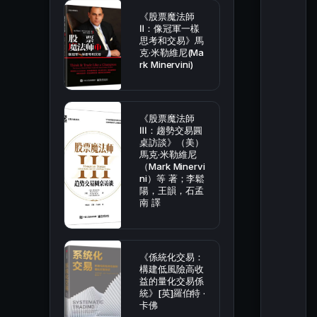
《股票魔法師
Ⅱ：像冠軍一樣
思考和交易》馬
克·米勒維尼(Ma
rk Minervini)
《股票魔法師
Ⅲ：趨勢交易圓
桌訪談》（美）
馬克·米勒維尼
（Mark Minervi
ni）等 著；李鬆
陽，王韻，石孟
南 譯
《係統化交易：
構建低風險高收
益的量化交易係
統》[英]羅伯特 ·
卡佛