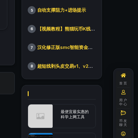
自动支撑阻力+进场提示
5
【视频教程】熊猫玩币K线后的秘密（全集）
6
汉化修正版smc智能资金订单指标
7
超短线剥头皮交易v1、v2版本
8
首页
用户
中心
最便宜最实惠的
科学上网工具
币友
聊天