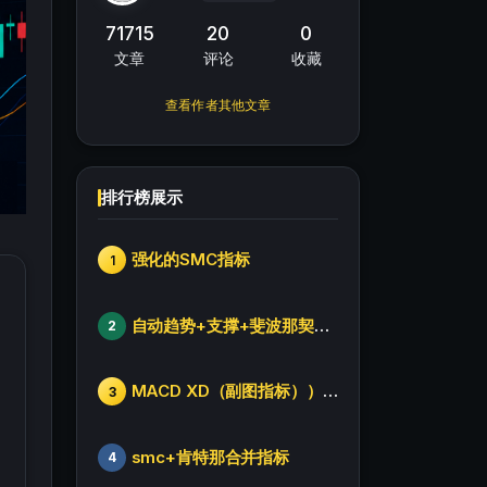
71715
20
0
文章
评论
收藏
查看作者其他文章
排行榜展示
强化的SMC指标
1
自动趋势+支撑+斐波那契+箱体
2
MACD XD（副图指标））修改版
3
smc+肯特那合并指标
4