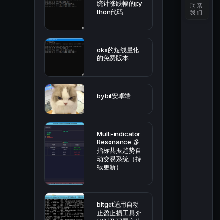
统计涨跌幅的py
联系
thon代码
我们
okx的短线量化
的免费版本
bybit安卓端
Multi-indicator
Resonance 多
指标共振趋势自
动交易系统（持
续更新）
bitget适用自动
止盈止损工具介