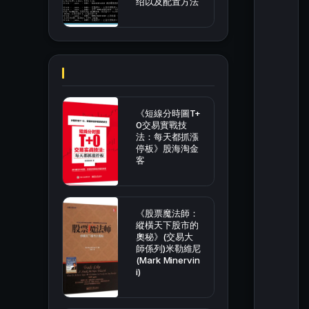
绍以及配置方法
《短線分時圖T+
0交易實戰技
法：每天都抓漲
停板》股海淘金
客
《股票魔法師：
縱橫天下股市的
奧秘》(交易大
師係列)米勒維尼
(Mark Minervin
i)