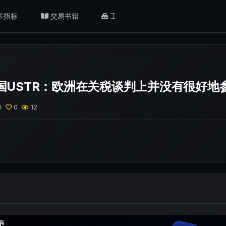
术指标
交易书籍
工具/返佣
肥猫观点
国USTR：欧洲在关税谈判上并没有很好地
0
0
12