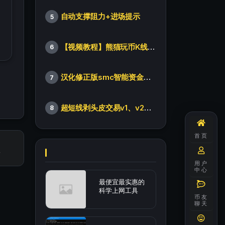
自动支撑阻力+进场提示
5
【视频教程】熊猫玩币K线后的秘密（全集）
6
汉化修正版smc智能资金订单指标
7
超短线剥头皮交易v1、v2版本
8
首页
用户
中心
最便宜最实惠的
科学上网工具
币友
聊天