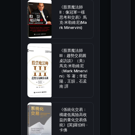
《股票魔法師
Ⅱ：像冠軍一樣
思考和交易》馬
克·米勒維尼(Ma
rk Minervini)
《股票魔法師
Ⅲ：趨勢交易圓
桌訪談》（美）
馬克·米勒維尼
（Mark Minervi
ni）等 著；李鬆
陽，王韻，石孟
南 譯
《係統化交易：
構建低風險高收
益的量化交易係
統》[英]羅伯特 ·
卡佛