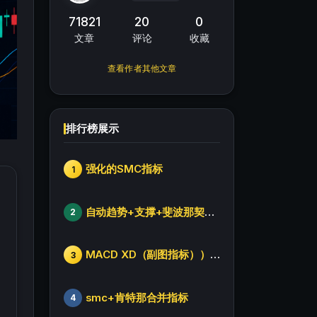
71821
20
0
文章
评论
收藏
查看作者其他文章
排行榜展示
强化的SMC指标
1
自动趋势+支撑+斐波那契+箱体
2
MACD XD（副图指标））修改版
3
smc+肯特那合并指标
4