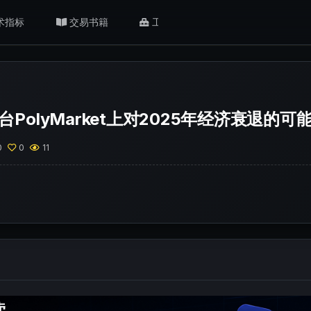
术指标
交易书籍
工具/返佣
肥猫观点
PolyMarket上对2025年经济衰退的
0
0
11