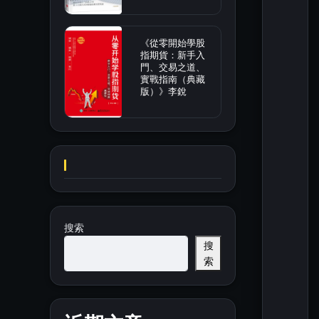
《從零開始學股
指期貨：新手入
門、交易之道、
實戰指南（典藏
版）》李銳
搜索
搜
索