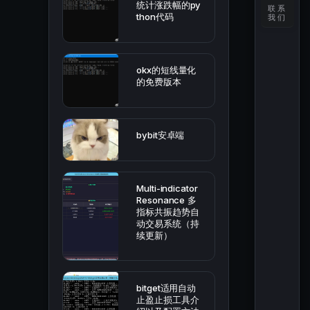
统计涨跌幅的py
联系
thon代码
我们
okx的短线量化
的免费版本
bybit安卓端
Multi-indicator
Resonance 多
指标共振趋势自
动交易系统（持
续更新）
bitget适用自动
止盈止损工具介