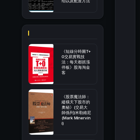
绍以及配置方法
《短線分時圖T+
0交易實戰技
法：每天都抓漲
停板》股海淘金
客
《股票魔法師：
縱橫天下股市的
奧秘》(交易大
師係列)米勒維尼
(Mark Minervin
i)