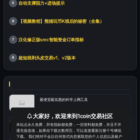
自动支撑阻力+进场提示
5
【视频教程】熊猫玩币K线后的秘密（全集）
6
汉化修正版smc智能资金订单指标
7
超短线剥头皮交易v1、v2版本
8
最便宜最实惠的科学上网工具
大家好，欢迎来到1coin交易社区
统计涨跌幅的python代码
本站点永久免费，所有指标都免费，一切资料都免费，并且不开
通充值选项，如果你下载次数用完，可以直接重新注册个号继续
下载。 我们绝对不会以任何形式向您索取您的个人信息以及账户