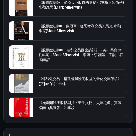
《股票魔法師：縱橫天下股市的奧秘》(交易大師係列)
米勒維尼 (Mark Minervini)
《股票魔法師Ⅱ：像冠軍一樣思考和交易》馬克·米勒
維尼(Mark Minervini)
《股票魔法師Ⅲ：趨勢交易圓桌訪談》（美）馬克·米
勒維尼（Mark Minervini）等 著；李鬆陽，王韻，石
孟南 譯
《係統化交易：構建低風險高收益的量化交易係統》
[英]羅伯特 · 卡佛
《從零開始學股指期貨：新手入門、交易之道、實戰
指南（典藏版）》李銳