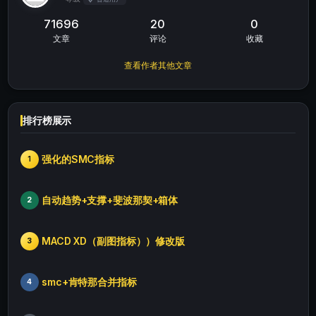
71696
20
0
文章
评论
收藏
查看作者其他文章
排行榜展示
强化的SMC指标
1
自动趋势+支撑+斐波那契+箱体
2
MACD XD（副图指标））修改版
3
smc+肯特那合并指标
4