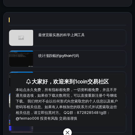
最便宜最实惠的科学上网工具
统计涨跌幅的python代码
okx的短线量化的免费版本
大家好，欢迎来到1coin交易社区
本站点永久免费，所有指标都免费，一切资料都免费，并且不开
通充值选项，如果你下载次数用完，可以直接重新注册个号继续
bybit安卓端
下载。 我们绝对不会以任何形式向您索取您的个人信息以及账户
密码等相关信息。如果有人单独加您的联系方式并试图索取这些
相关信息，请立即拉黑对方。 QQ群：872828548 tg群：
@feimao006 投资有风险 交易须谨慎
Multi-indicator Resonance 多指标共振趋势自动交
易系统（持续更新）