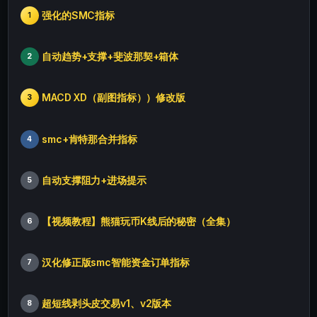
强化的SMC指标
1
自动趋势+支撑+斐波那契+箱体
2
MACD XD（副图指标））修改版
3
smc+肯特那合并指标
4
自动支撑阻力+进场提示
5
【视频教程】熊猫玩币K线后的秘密（全集）
6
汉化修正版smc智能资金订单指标
7
超短线剥头皮交易v1、v2版本
8