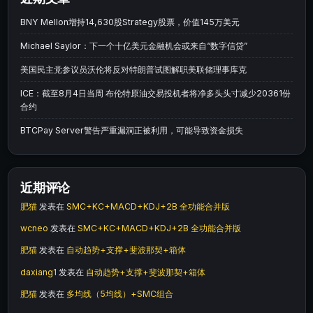
BNY Mellon增持14,630股Strategy股票，价值145万美元
Michael Saylor：下一个十亿美元金融机会或来自“数字信贷”
美国民主党参议员沃伦将反对特朗普试图解职美联储理事库克
ICE：截至8月4日当周 布伦特原油交易投机者将净多头头寸减少20361份
合约
BTCPay Server警告严重漏洞正被利用，可能导致资金损失
近期评论
肥猫
发表在
SMC+KC+MACD+KDJ+2B 全功能合并版
wcneo
发表在
SMC+KC+MACD+KDJ+2B 全功能合并版
肥猫
发表在
自动趋势+支撑+斐波那契+箱体
daxiang1
发表在
自动趋势+支撑+斐波那契+箱体
肥猫
发表在
多均线（5均线）+SMC组合