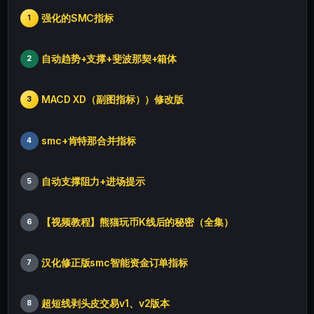
强化的SMC指标
1
自动趋势+支撑+斐波那契+箱体
2
MACD XD（副图指标））修改版
3
smc+肯特那合并指标
4
自动支撑阻力+进场提示
5
【视频教程】熊猫玩币K线后的秘密（全集）
6
汉化修正版smc智能资金订单指标
7
超短线剥头皮交易v1、v2版本
8