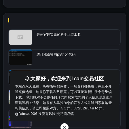
最便宜最实惠的科学上网工具
统计涨跌幅的python代码
okx的短线量化的免费版本
大家好，欢迎来到1coin交易社区
本站点永久免费，所有指标都免费，一切资料都免费，并且不开
通充值选项，如果你下载次数用完，可以直接重新注册个号继续
bybit安卓端
下载。 我们绝对不会以任何形式向您索取您的个人信息以及账户
密码等相关信息。如果有人单独加您的联系方式并试图索取这些
相关信息，请立即拉黑对方。 QQ群：872828548 tg群：
@feimao006 投资有风险 交易须谨慎
Multi-indicator Resonance 多指标共振趋势自动交
易系统（持续更新）