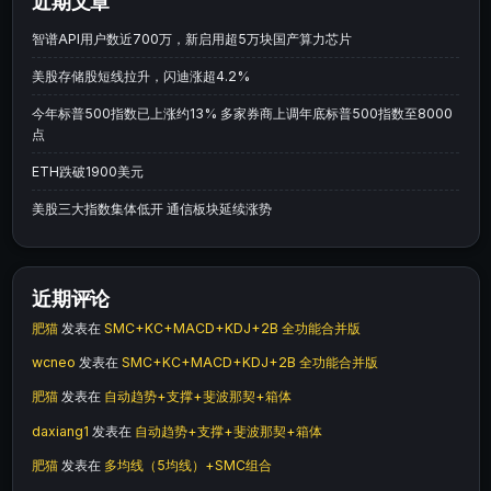
近期文章
智谱API用户数近700万，新启用超5万块国产算力芯片
美股存储股短线拉升，闪迪涨超4.2%
今年标普500指数已上涨约13% 多家券商上调年底标普500指数至8000
点
ETH跌破1900美元
美股三大指数集体低开 通信板块延续涨势
近期评论
肥猫
发表在
SMC+KC+MACD+KDJ+2B 全功能合并版
wcneo
发表在
SMC+KC+MACD+KDJ+2B 全功能合并版
肥猫
发表在
自动趋势+支撑+斐波那契+箱体
daxiang1
发表在
自动趋势+支撑+斐波那契+箱体
肥猫
发表在
多均线（5均线）+SMC组合