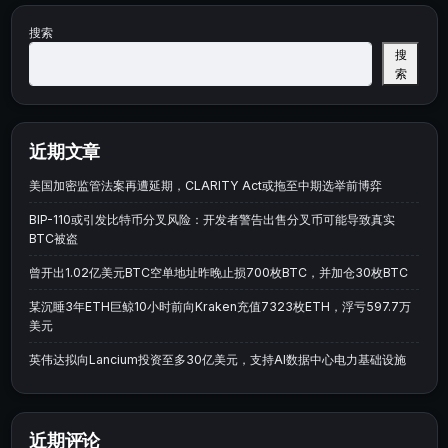
搜索
搜
索
近期文章
美国加密监管法案再遭延期，CLARITY Act或拖至中期选举前博弈
BIP-110或引发比特币分叉风险：开发者警告出售分叉币可能导致真实
BTC被盗
曾开出1.02亿美元BTC空单地址昨晚止损700枚BTC，并加仓30枚BTC
某沉睡3年ETH巨鲸10小时前向Kraken充值7323枚ETH，浮亏597.7万
美元
英伟达拟向Lancium投资至多30亿美元，支持AI数据中心电力基础设施
近期评论