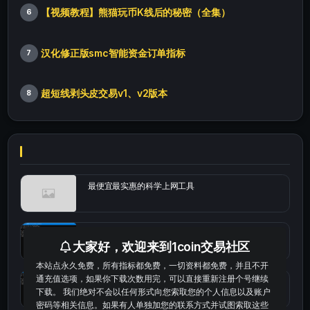
【视频教程】熊猫玩币K线后的秘密（全集）
6
汉化修正版smc智能资金订单指标
7
超短线剥头皮交易v1、v2版本
8
最便宜最实惠的科学上网工具
统计涨跌幅的python代码
大家好，欢迎来到1coin交易社区
本站点永久免费，所有指标都免费，一切资料都免费，并且不开
通充值选项，如果你下载次数用完，可以直接重新注册个号继续
okx的短线量化的免费版本
下载。 我们绝对不会以任何形式向您索取您的个人信息以及账户
密码等相关信息。如果有人单独加您的联系方式并试图索取这些