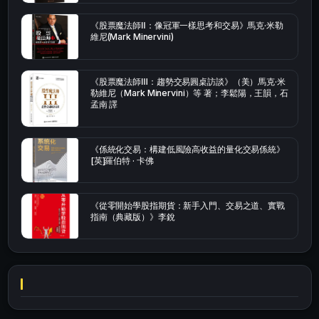
《股票魔法師Ⅱ：像冠軍一樣思考和交易》馬克·米勒
維尼(Mark Minervini)
《股票魔法師Ⅲ：趨勢交易圓桌訪談》（美）馬克·米
勒維尼（Mark Minervini）等 著；李鬆陽，王韻，石
孟南 譯
《係統化交易：構建低風險高收益的量化交易係統》
[英]羅伯特 · 卡佛
《從零開始學股指期貨：新手入門、交易之道、實戰
指南（典藏版）》李銳