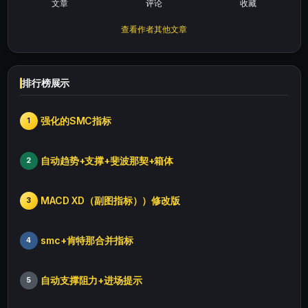
文章
评论
收藏
查看作者其他文章
排行榜展示
强化的SMC指标
1
自动趋势+支撑+斐波那契+箱体
2
MACD XD（副图指标））修改版
3
smc+肯特那合并指标
4
自动支撑阻力+进场提示
5