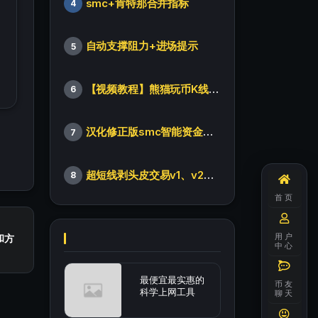
smc+肯特那合并指标
4
自动支撑阻力+进场提示
5
【视频教程】熊猫玩币K线后的秘密（全集）
6
汉化修正版smc智能资金订单指标
7
超短线剥头皮交易v1、v2版本
8
首页
用户
和方
中心
最便宜最实惠的
币友
科学上网工具
聊天