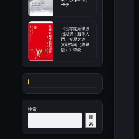
卡佛
《從零開始學股
指期貨：新手入
門、交易之道、
實戰指南（典藏
版）》李銳
搜索
搜
索