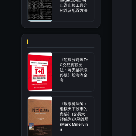
bitget适用自动
止盈止损工具介
绍以及配置方法
《短線分時圖T+
0交易實戰技
法：每天都抓漲
停板》股海淘金
客
《股票魔法師：
縱橫天下股市的
奧秘》(交易大
師係列)米勒維尼
(Mark Minervin
i)