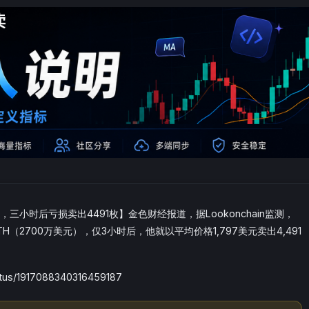
TH，三小时后亏损卖出4491枚】金色财经报道，据Lookonchain监测，
ETH（2700万美元），仅3小时后，他就以平均价格1,797美元卖出4,491
tus/1917088340316459187