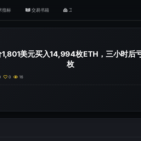
术指标
交易书籍
工具/返佣
肥猫观点
,801美元买入14,994枚ETH，三小时后
枚
0
0
16