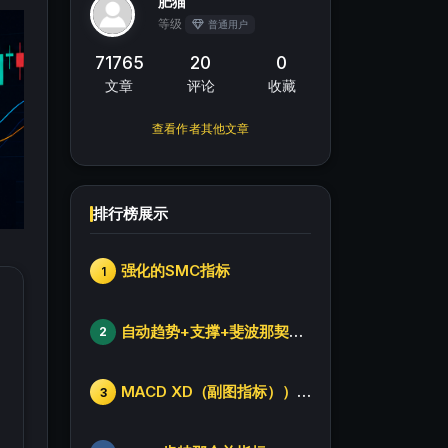
肥猫
等级
普通用户
71765
20
0
文章
评论
收藏
查看作者其他文章
排行榜展示
强化的SMC指标
1
自动趋势+支撑+斐波那契+箱体
2
MACD XD（副图指标））修改版
3