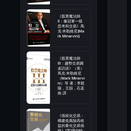
《股票魔法師
Ⅱ：像冠軍一樣
思考和交易》馬
克·米勒維尼(Ma
rk Minervini)
《股票魔法師
Ⅲ：趨勢交易圓
桌訪談》（美）
馬克·米勒維尼
（Mark Minervi
ni）等 著；李鬆
陽，王韻，石孟
南 譯
《係統化交易：
構建低風險高收
益的量化交易係
統》[英]羅伯特 ·