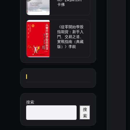
卡佛
《從零開始學股
指期貨：新手入
門、交易之道、
實戰指南（典藏
版）》李銳
搜索
搜
索