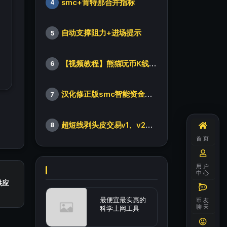
smc+肯特那合并指标
4
自动支撑阻力+进场提示
5
【视频教程】熊猫玩币K线后的秘密（全集）
6
汉化修正版smc智能资金订单指标
7
超短线剥头皮交易v1、v2版本
8
首页
用户
中心
供应
最便宜最实惠的
币友
聊天
科学上网工具