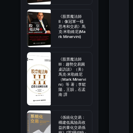
《股票魔法師
Ⅱ：像冠軍一樣
思考和交易》馬
克·米勒維尼(Ma
rk Minervini)
《股票魔法師
Ⅲ：趨勢交易圓
桌訪談》（美）
馬克·米勒維尼
（Mark Minervi
ni）等 著；李鬆
陽，王韻，石孟
南 譯
《係統化交易：
構建低風險高收
益的量化交易係
統》[英]羅伯特 ·