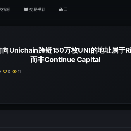
术指标
交易书籍
工具/返佣
肥猫观点
nichain跨链150万枚UNI的地址属于Ring
而非Continue Capital
0
0
11