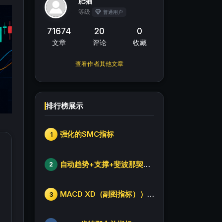
肥猫
等级
普通用户
71674
20
0
文章
评论
收藏
查看作者其他文章
排行榜展示
强化的SMC指标
1
自动趋势+支撑+斐波那契+箱体
2
MACD XD（副图指标））修改版
3