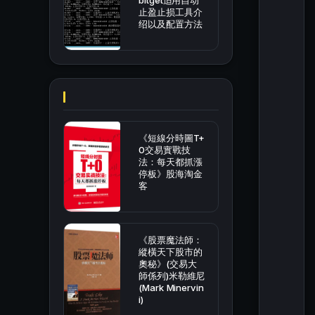
bitget适用自动
止盈止损工具介
绍以及配置方法
《短線分時圖T+
0交易實戰技
法：每天都抓漲
停板》股海淘金
客
《股票魔法師：
縱橫天下股市的
奧秘》(交易大
師係列)米勒維尼
(Mark Minervin
i)