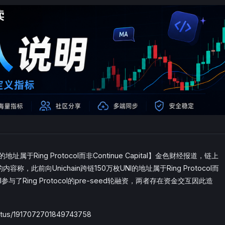
地址属于Ring Protocol而非Continue Capital】金色财经报道，链上
容称，此前向Unichain跨链150万枚UNI的地址属于Ring Protocol而
Capital参与了Ring Protocol的pre-seed轮融资，两者存在资金交互因此造
tus/1917072701849743758