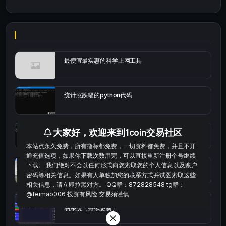
最便宜最实惠的科学上网工具
统计涨跌幅的python代码
okx的短线量化的免费版本
大家好，欢迎来到1coin交易社区
本站点永久免费，所有指标都免费，一切资料都免费，并且不开
通充值选项，如果你下载次数用完，可以直接重新注册个号继续
bybit安卓端
下载。 我们绝对不会以任何形式向您索取您的个人信息以及账户
密码等相关信息。如果有人单独加您的联系方式并试图索取这些
相关信息，请立即拉黑对方。 QQ群：872828548 tg群：
@feimao006 投资有风险 交易须谨慎
Multi-indicator Resonance 多指标共振趋势自动交
易系统（持续更新）