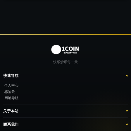
快乐炒币每一天
快速导航
个人中心
标签云
网址导航
关于本站
站点介绍
客服咨询
联系我们
推广计划
TG：@feimao2024 QQ：3261605442 微信：moto001com 新浪微博：三