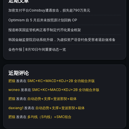
近期文章
加密支付平台Coinsbuy遭遇攻击，损失超790万美元
Optimism 自 5 月后并未按照原计划回购 OP
报道称英国监管机构正着手制定代币化黄金框架
韩国金融监督院启动系统升级，为虚拟资产语音钓鱼受害者退款做准备
金色午报 | 8月10日午间重要动态一览
近期评论
肥猫
发表在
SMC+KC+MACD+KDJ+2B 全功能合并版
wcneo
发表在
SMC+KC+MACD+KDJ+2B 全功能合并版
肥猫
发表在
自动趋势+支撑+斐波那契+箱体
daxiang1
发表在
自动趋势+支撑+斐波那契+箱体
肥猫
发表在
多均线（5均线）+SMC组合