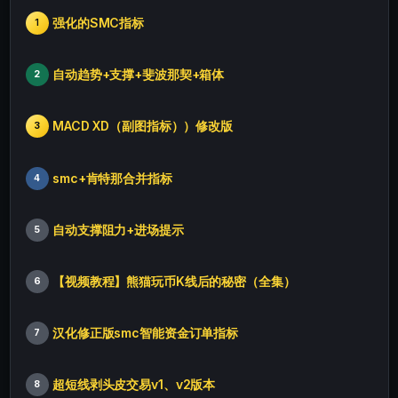
强化的SMC指标
1
自动趋势+支撑+斐波那契+箱体
2
MACD XD（副图指标））修改版
3
smc+肯特那合并指标
4
自动支撑阻力+进场提示
5
【视频教程】熊猫玩币K线后的秘密（全集）
6
汉化修正版smc智能资金订单指标
7
超短线剥头皮交易v1、v2版本
8