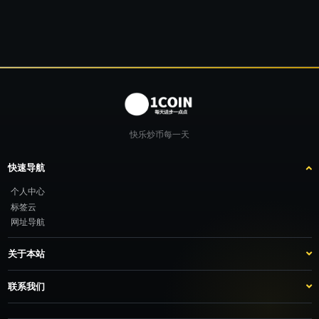
快乐炒币每一天
快速导航
个人中心
标签云
网址导航
关于本站
站点介绍
客服咨询
联系我们
推广计划
TG：@feimao2024 QQ：3261605442 微信：moto001com 新浪微博：三
倍好运_lv