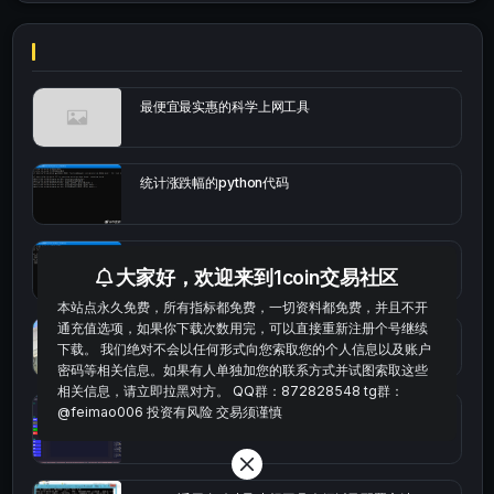
最便宜最实惠的科学上网工具
统计涨跌幅的python代码
okx的短线量化的免费版本
大家好，欢迎来到1coin交易社区
本站点永久免费，所有指标都免费，一切资料都免费，并且不开
通充值选项，如果你下载次数用完，可以直接重新注册个号继续
bybit安卓端
下载。 我们绝对不会以任何形式向您索取您的个人信息以及账户
密码等相关信息。如果有人单独加您的联系方式并试图索取这些
相关信息，请立即拉黑对方。 QQ群：872828548 tg群：
@feimao006 投资有风险 交易须谨慎
Multi-indicator Resonance 多指标共振趋势自动交
易系统（持续更新）