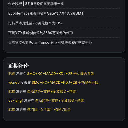
金色晚报 | 8月9日晚间重要动态一览
Bubblemaps相关地址向Gate转入943万枚BMT
比特币本月涨至7万美元概率为31%
下周YZY将解锁价值约3580万美元的代币
香港证监会将Polar Tensor列入可疑虚拟资产交易平台
近期评论
肥猫
发表在
SMC+KC+MACD+KDJ+2B 全功能合并版
wcneo
发表在
SMC+KC+MACD+KDJ+2B 全功能合并版
肥猫
发表在
自动趋势+支撑+斐波那契+箱体
daxiang1
发表在
自动趋势+支撑+斐波那契+箱体
肥猫
发表在
多均线（5均线）+SMC组合