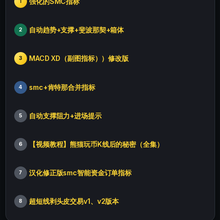
强化的SMC指标
1
自动趋势+支撑+斐波那契+箱体
2
MACD XD（副图指标））修改版
3
smc+肯特那合并指标
4
自动支撑阻力+进场提示
5
【视频教程】熊猫玩币K线后的秘密（全集）
6
汉化修正版smc智能资金订单指标
7
超短线剥头皮交易v1、v2版本
8