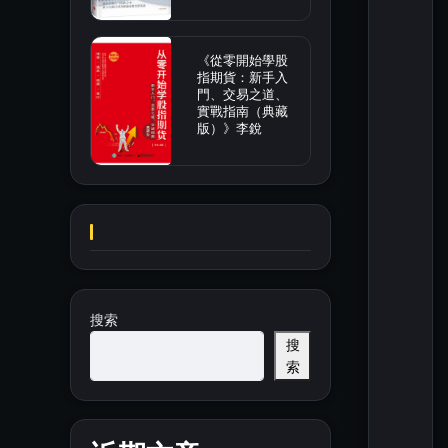
《從零開始學股
指期貨：新手入
門、交易之道、
實戰指南（典藏
版）》李銳
搜索
搜
索