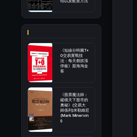
绍以及配置方法
《短線分時圖T+
0交易實戰技
法：每天都抓漲
停板》股海淘金
客
《股票魔法師：
縱橫天下股市的
奧秘》(交易大
師係列)米勒維尼
(Mark Minervin
i)