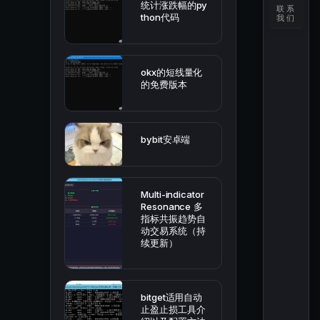
统计涨跌幅的py
联系
thon代码
我们
okx的短线量化
的免费版本
bybit安卓端
Multi-indicator
Resonance 多
指标共振趋势自
动交易系统（持
续更新）
bitget适用自动
止盈止损工具介