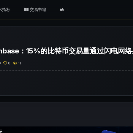
术指标
交易书籍
工具/返佣
肥猫观点
inbase：15%的比特币交易量通过闪电网
0
0
11