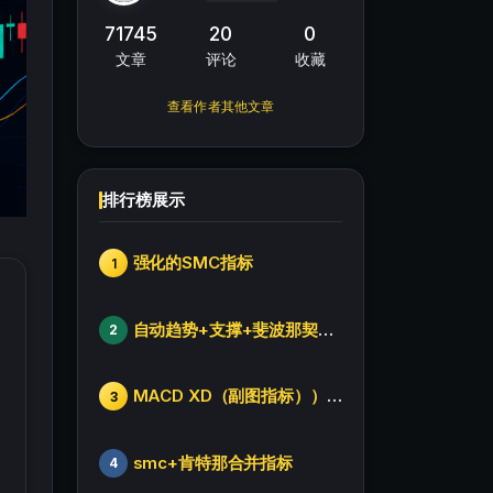
71745
20
0
文章
评论
收藏
查看作者其他文章
排行榜展示
强化的SMC指标
1
自动趋势+支撑+斐波那契+箱体
2
MACD XD（副图指标））修改版
3
smc+肯特那合并指标
4