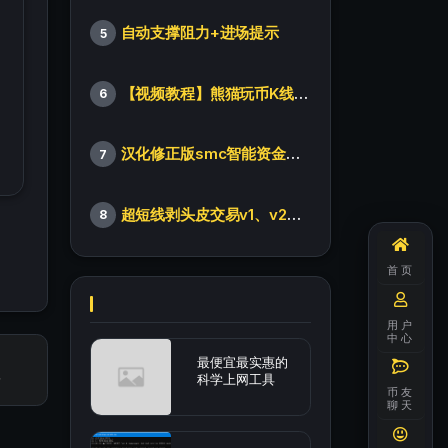
自动支撑阻力+进场提示
5
【视频教程】熊猫玩币K线后的秘密（全集）
6
汉化修正版smc智能资金订单指标
7
超短线剥头皮交易v1、v2版本
8
首页
用户
中心
最便宜最实惠的
科学上网工具
币友
聊天