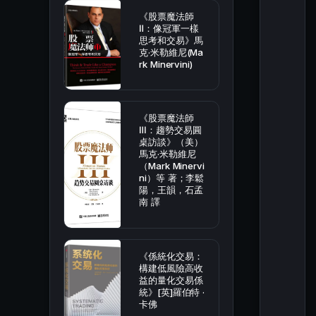
《股票魔法師
Ⅱ：像冠軍一樣
思考和交易》馬
克·米勒維尼(Ma
rk Minervini)
《股票魔法師
Ⅲ：趨勢交易圓
桌訪談》（美）
馬克·米勒維尼
（Mark Minervi
ni）等 著；李鬆
陽，王韻，石孟
南 譯
《係統化交易：
構建低風險高收
益的量化交易係
統》[英]羅伯特 ·
卡佛