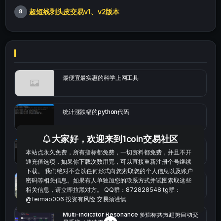
超短线剥头皮交易v1、v2版本
8
最便宜最实惠的科学上网工具
统计涨跌幅的python代码
大家好，欢迎来到1coin交易社区
okx的短线量化的免费版本
本站点永久免费，所有指标都免费，一切资料都免费，并且不开
通充值选项，如果你下载次数用完，可以直接重新注册个号继续
下载。 我们绝对不会以任何形式向您索取您的个人信息以及账户
bybit安卓端
密码等相关信息。如果有人单独加您的联系方式并试图索取这些
相关信息，请立即拉黑对方。 QQ群：872828548 tg群：
@feimao006 投资有风险 交易须谨慎
Multi-indicator Resonance 多指标共振趋势自动交