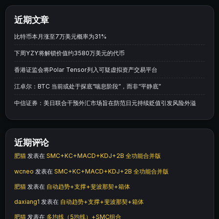
近期文章
比特币本月涨至7万美元概率为31%
下周YZY将解锁价值约3580万美元的代币
香港证监会将Polar Tensor列入可疑虚拟资产交易平台
江卓尔：BTC 当前或处于探底“喘息阶段”，而非“平静底”
中信证券：美日联合干预外汇市场旨在防范日元持续贬值引发风险外溢
近期评论
肥猫
发表在
SMC+KC+MACD+KDJ+2B 全功能合并版
wcneo
发表在
SMC+KC+MACD+KDJ+2B 全功能合并版
肥猫
发表在
自动趋势+支撑+斐波那契+箱体
daxiang1
发表在
自动趋势+支撑+斐波那契+箱体
肥猫
发表在
多均线（5均线）+SMC组合