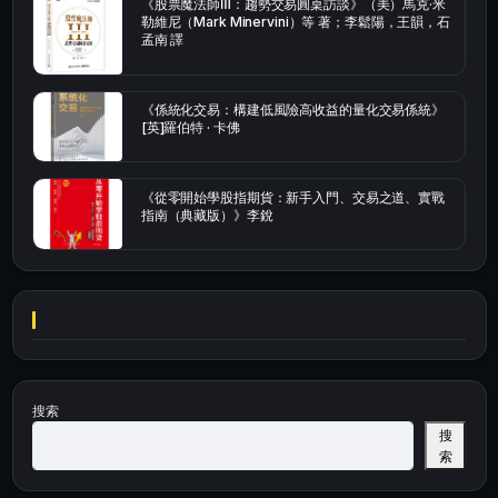
《股票魔法師Ⅲ：趨勢交易圓桌訪談》（美）馬克·米
勒維尼（Mark Minervini）等 著；李鬆陽，王韻，石
孟南 譯
《係統化交易：構建低風險高收益的量化交易係統》
[英]羅伯特 · 卡佛
《從零開始學股指期貨：新手入門、交易之道、實戰
指南（典藏版）》李銳
搜索
搜
索