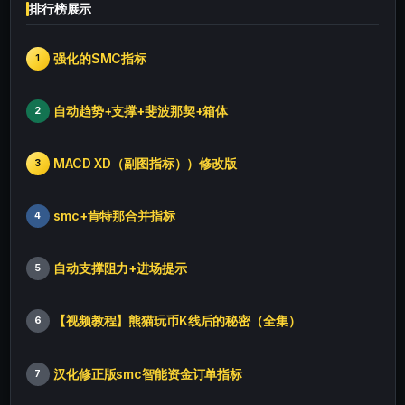
排行榜展示
强化的SMC指标
1
自动趋势+支撑+斐波那契+箱体
2
MACD XD（副图指标））修改版
3
smc+肯特那合并指标
4
自动支撑阻力+进场提示
5
【视频教程】熊猫玩币K线后的秘密（全集）
6
汉化修正版smc智能资金订单指标
7