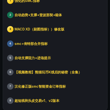
强化的SMC指标
1
自动趋势+支撑+斐波那契+箱体
2
MACD XD（副图指标））修改版
3
smc+肯特那合并指标
4
自动支撑阻力+进场提示
5
【视频教程】熊猫玩币K线后的秘密（全集）
6
汉化修正版smc智能资金订单指标
7
超短线剥头皮交易v1、v2版本
8