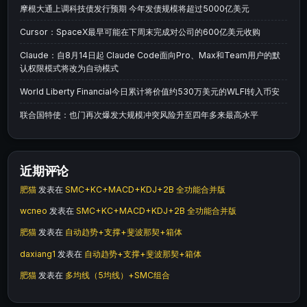
摩根大通上调科技债发行预期 今年发债规模将超过5000亿美元
Cursor：SpaceX最早可能在下周末完成对公司的600亿美元收购
Claude：自8月14日起 Claude Code面向Pro、Max和Team用户的默
认权限模式将改为自动模式
World Liberty Financial今日累计将价值约530万美元的WLFI转入币安
联合国特使：也门再次爆发大规模冲突风险升至四年多来最高水平
近期评论
肥猫
发表在
SMC+KC+MACD+KDJ+2B 全功能合并版
wcneo
发表在
SMC+KC+MACD+KDJ+2B 全功能合并版
肥猫
发表在
自动趋势+支撑+斐波那契+箱体
daxiang1
发表在
自动趋势+支撑+斐波那契+箱体
肥猫
发表在
多均线（5均线）+SMC组合