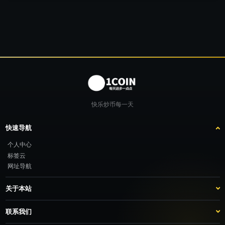
快乐炒币每一天
快速导航
个人中心
标签云
网址导航
关于本站
站点介绍
客服咨询
联系我们
推广计划
TG：@feimao2024 QQ：3261605442 微信：moto001com 新浪微博：不