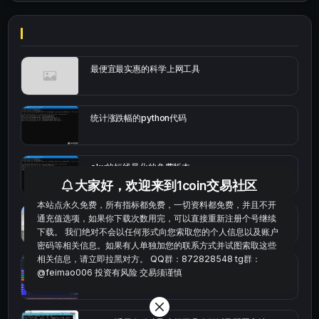
最便宜最实惠的科学上网工具
统计涨跌幅的python代码
okx的短线量化的免费版本
大家好，欢迎来到1coin交易社区
本站点永久免费，所有指标都免费，一切资料都免费，并且不开
bybit安卓端
通充值选项，如果你下载次数用完，可以直接重新注册个号继续
下载。 我们绝对不会以任何形式向您索取您的个人信息以及账户
密码等相关信息。如果有人单独加您的联系方式并试图索取这些
相关信息，请立即拉黑对方。 QQ群：872828548 tg群：
Multi-indicator Resonance 多指标共振趋势自动交
@feimao006 投资有风险 交易须谨慎
易系统（持续更新）