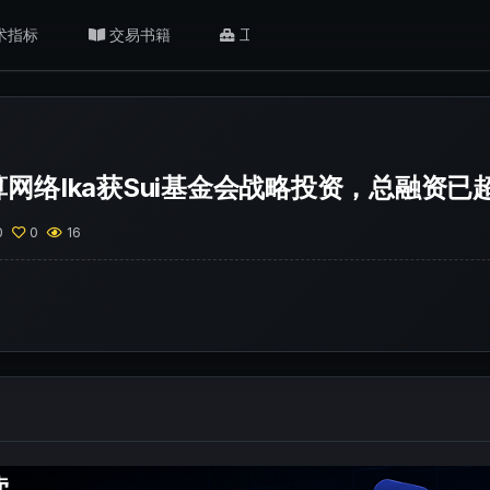
术指标
交易书籍
工具/返佣
肥猫观点
网络Ika获Sui基金会战略投资，总融资已超
0
0
16