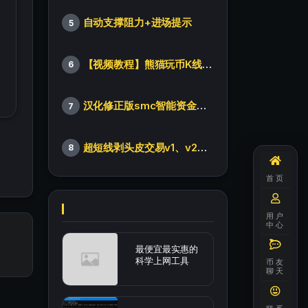
自动支撑阻力+进场提示
5
【视频教程】熊猫玩币K线后的秘密（全集）
6
汉化修正版smc智能资金订单指标
7
超短线剥头皮交易v1、v2版本
8
首页
用户
中心
最便宜最实惠的
科学上网工具
币友
聊天