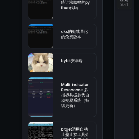
联系
统计涨跌幅的py
我们
thon代码
okx的短线量化
的免费版本
bybit安卓端
Multi-indicator
Resonance 多
指标共振趋势自
动交易系统（持
续更新）
bitget适用自动
止盈止损工具介