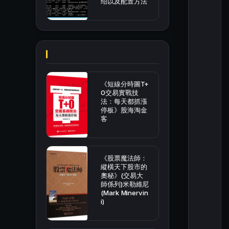
绍以及配置方法
《短線分時圖T+
0交易實戰技
法：每天都抓漲
停板》股海淘金
客
《股票魔法師：
縱橫天下股市的
奧秘》(交易大
師係列)米勒維尼
(Mark Minervin
i)