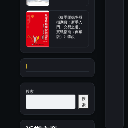
《從零開始學股
指期貨：新手入
門、交易之道、
實戰指南（典藏
版）》李銳
搜索
搜
索