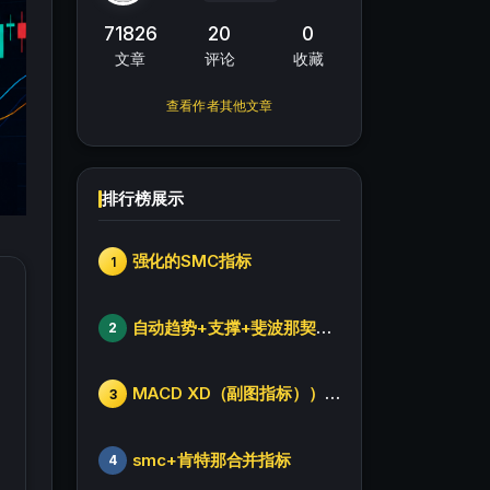
71826
20
0
文章
评论
收藏
查看作者其他文章
排行榜展示
强化的SMC指标
1
自动趋势+支撑+斐波那契+箱体
2
MACD XD（副图指标））修改版
3
smc+肯特那合并指标
4