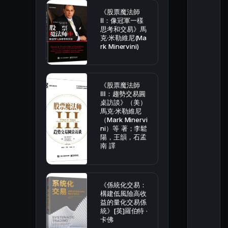
《股票魔法師
Ⅱ：像冠軍一樣
思考和交易》馬
克·米勒維尼(Ma
rk Minervini)
《股票魔法師
Ⅲ：趨勢交易圓
桌訪談》（美）
馬克·米勒維尼
（Mark Minervi
ni）等 著；李鬆
陽，王韻，石孟
南 譯
《係統化交易：
構建低風險高收
益的量化交易係
統》[英]羅伯特 ·
卡佛