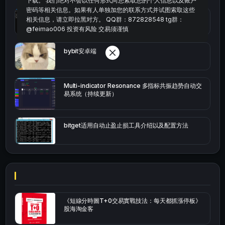
下载。 我们绝对不会以任何形式向您索取您的个人信息以及账户
密码等相关信息。如果有人单独加您的联系方式并试图索取这些
okx的短线量化的免费版本
相关信息，请立即拉黑对方。 QQ群：872828548 tg群：
@feimao006 投资有风险 交易须谨慎
bybit安卓端
Multi-indicator Resonance 多指标共振趋势自动交
易系统（持续更新）
bitget适用自动止盈止损工具介绍以及配置方法
《短線分時圖T+0交易實戰技法：每天都抓漲停板》
股海淘金客