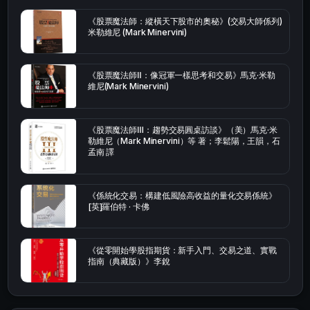
《股票魔法師：縱橫天下股市的奧秘》(交易大師係列)
米勒維尼 (Mark Minervini)
《股票魔法師Ⅱ：像冠軍一樣思考和交易》馬克·米勒
維尼(Mark Minervini)
《股票魔法師Ⅲ：趨勢交易圓桌訪談》（美）馬克·米
勒維尼（Mark Minervini）等 著；李鬆陽，王韻，石
孟南 譯
《係統化交易：構建低風險高收益的量化交易係統》
[英]羅伯特 · 卡佛
《從零開始學股指期貨：新手入門、交易之道、實戰
指南（典藏版）》李銳