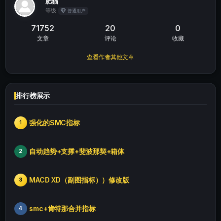
肥猫
等级
普通用户
71752
20
0
文章
评论
收藏
查看作者其他文章
排行榜展示
强化的SMC指标
1
自动趋势+支撑+斐波那契+箱体
2
MACD XD（副图指标））修改版
3
smc+肯特那合并指标
4