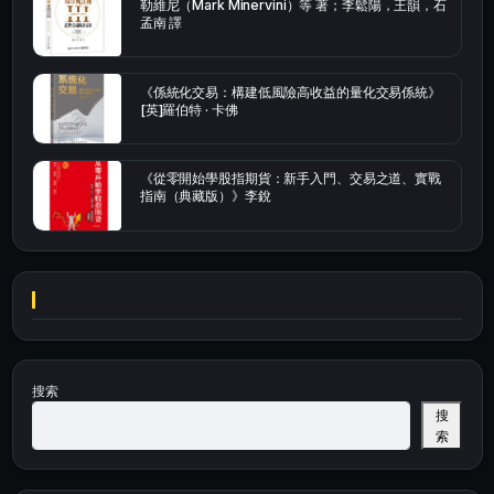
勒維尼（Mark Minervini）等 著；李鬆陽，王韻，石
孟南 譯
《係統化交易：構建低風險高收益的量化交易係統》
[英]羅伯特 · 卡佛
《從零開始學股指期貨：新手入門、交易之道、實戰
指南（典藏版）》李銳
搜索
搜
索