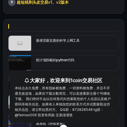
超短线剥头皮交易v1、v2版本
8
最便宜最实惠的科学上网工具
统计涨跌幅的python代码
大家好，欢迎来到1coin交易社区
okx的短线量化的免费版本
本站点永久免费，所有指标都免费，一切资料都免费，并且不开
通充值选项，如果你下载次数用完，可以直接重新注册个号继续
下载。 我们绝对不会以任何形式向您索取您的个人信息以及账户
bybit安卓端
密码等相关信息。如果有人单独加您的联系方式并试图索取这些
相关信息，请立即拉黑对方。 QQ群：872828548 tg群：
@feimao006 投资有风险 交易须谨慎
Multi-indicator Resonance 多指标共振趋势自动交
易系统（持续更新）