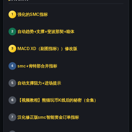
强化的SMC指标
1
自动趋势+支撑+斐波那契+箱体
2
MACD XD（副图指标））修改版
3
smc+肯特那合并指标
4
自动支撑阻力+进场提示
5
【视频教程】熊猫玩币K线后的秘密（全集）
6
汉化修正版smc智能资金订单指标
7