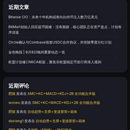
近期文章
Bitwise CIO：未来十年机构或将向比特币注入数万亿美元
BitMart创始人回应提币困难：没有跑路，核心团队正在资产盘点，计划有
序清退
Circle确认与Coinbase续签USDC合作协议，并排除季度分红计划
金色晚报 | 8月8日晚间重要动态一览
欧盟计划修订MiCA框架，聚焦非欧盟稳定币发行商准入规则
近期评论
肥猫
发表在
SMC+KC+MACD+KDJ+2B 全功能合并版
wcneo
发表在
SMC+KC+MACD+KDJ+2B 全功能合并版
肥猫
发表在
自动趋势+支撑+斐波那契+箱体
daxiang1
发表在
自动趋势+支撑+斐波那契+箱体
肥猫
发表在
多均线（5均线）+SMC组合