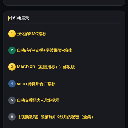
排行榜展示
强化的SMC指标
1
自动趋势+支撑+斐波那契+箱体
2
MACD XD（副图指标））修改版
3
smc+肯特那合并指标
4
自动支撑阻力+进场提示
5
【视频教程】熊猫玩币K线后的秘密（全集）
6