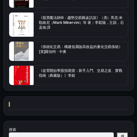
《股票魔法師Ⅲ：趨勢交易圓桌訪談》（美）馬克·米
勒維尼（Mark Minervini）等 著；李鬆陽，王韻，石
孟南 譯
《係統化交易：構建低風險高收益的量化交易係統》
[英]羅伯特 · 卡佛
《從零開始學股指期貨：新手入門、交易之道、實戰
指南（典藏版）》李銳
搜索
搜