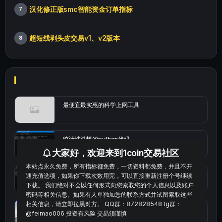
汉化修正版smc智能资金订单指标
7
超短线剥头皮交易v1、v2版本
8
最便宜最实惠的科学上网工具
统计涨跌幅的python代码
大家好，欢迎来到1coin交易社区
本站点永久免费，所有指标都免费，一切资料都免费，并且不开
okx的短线量化的免费版本
通充值选项，如果你下载次数用完，可以直接重新注册个号继续
下载。 我们绝对不会以任何形式向您索取您的个人信息以及账户
密码等相关信息。如果有人单独加您的联系方式并试图索取这些
相关信息，请立即拉黑对方。 QQ群：872828548 tg群：
bybit安卓端
@feimao006 投资有风险 交易须谨慎