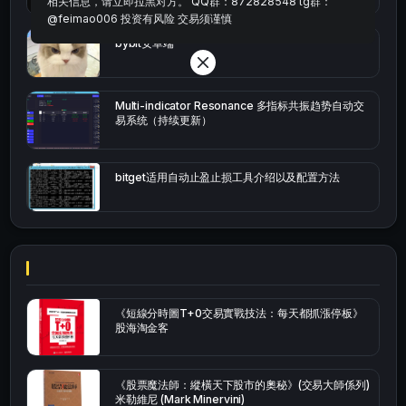
相关信息，请立即拉黑对方。 QQ群：872828548 tg群：
@feimao006 投资有风险 交易须谨慎
bybit安卓端
Multi-indicator Resonance 多指标共振趋势自动交
易系统（持续更新）
bitget适用自动止盈止损工具介绍以及配置方法
《短線分時圖T+0交易實戰技法：每天都抓漲停板》
股海淘金客
《股票魔法師：縱橫天下股市的奧秘》(交易大師係列)
米勒維尼 (Mark Minervini)