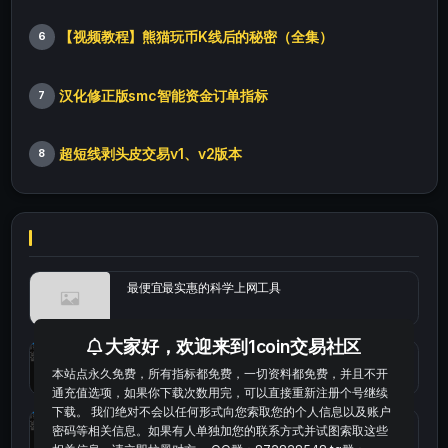
【视频教程】熊猫玩币K线后的秘密（全集）
6
汉化修正版smc智能资金订单指标
7
超短线剥头皮交易v1、v2版本
8
最便宜最实惠的科学上网工具
大家好，欢迎来到1coin交易社区
统计涨跌幅的python代码
本站点永久免费，所有指标都免费，一切资料都免费，并且不开
通充值选项，如果你下载次数用完，可以直接重新注册个号继续
下载。 我们绝对不会以任何形式向您索取您的个人信息以及账户
okx的短线量化的免费版本
密码等相关信息。如果有人单独加您的联系方式并试图索取这些