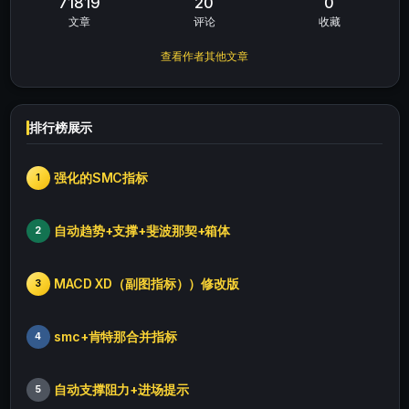
71819
20
0
文章
评论
收藏
查看作者其他文章
排行榜展示
强化的SMC指标
1
自动趋势+支撑+斐波那契+箱体
2
MACD XD（副图指标））修改版
3
smc+肯特那合并指标
4
自动支撑阻力+进场提示
5