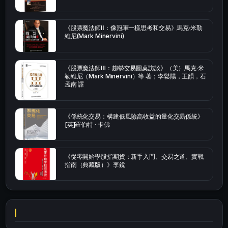
《股票魔法師Ⅱ：像冠軍一樣思考和交易》馬克·米勒
維尼(Mark Minervini)
《股票魔法師Ⅲ：趨勢交易圓桌訪談》（美）馬克·米
勒維尼（Mark Minervini）等 著；李鬆陽，王韻，石
孟南 譯
《係統化交易：構建低風險高收益的量化交易係統》
[英]羅伯特 · 卡佛
《從零開始學股指期貨：新手入門、交易之道、實戰
指南（典藏版）》李銳