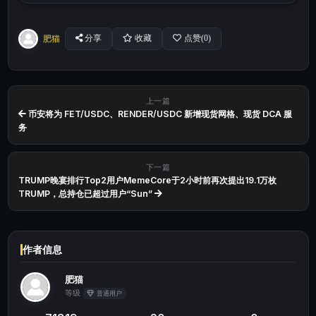
肥猫
分享
收藏
点赞(
0
)
上一篇
币安将为 FET/USDC、RENDER/USDC 新增现货网格、现货 DCA 服
务
下一篇
TRUMP晚宴排行Top2用户MemeCore于2小时前再次提出19.1万枚
TRUMP，总持仓已超过用户“Sun”
作者信息
肥猫
等级
普通用户