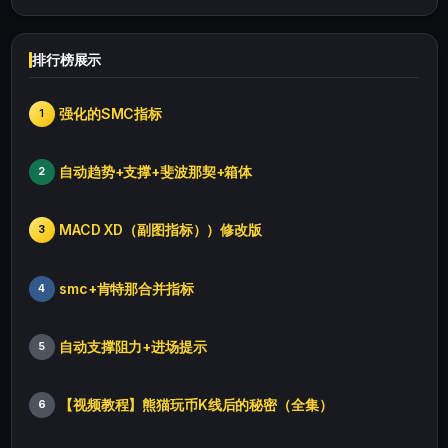
排行榜展示
强化的SMC指标
1
自动趋势+支撑+斐波那契+箱体
2
MACD XD（副图指标））修改版
3
smc+肯特那合并指标
4
自动支撑阻力+进场提示
5
【视频教程】熊猫玩币K线后的秘密（全集）
6