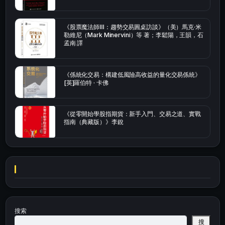
《股票魔法師Ⅲ：趨勢交易圓桌訪談》（美）馬克·米
勒維尼（Mark Minervini）等 著；李鬆陽，王韻，石
孟南 譯
《係統化交易：構建低風險高收益的量化交易係統》
[英]羅伯特 · 卡佛
《從零開始學股指期貨：新手入門、交易之道、實戰
指南（典藏版）》李銳
搜索
搜