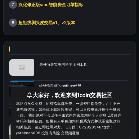
汉化修正版smc智能资金订单指标
7
超短线剥头皮交易v1、v2版本
8
最便宜最实惠的科学上网工具
统计涨跌幅的python代码
大家好，欢迎来到1coin交易社区
本站点永久免费，所有指标都免费，一切资料都免费，并且不开
okx的短线量化的免费版本
通充值选项，如果你下载次数用完，可以直接重新注册个号继续
下载。 我们绝对不会以任何形式向您索取您的个人信息以及账户
密码等相关信息。如果有人单独加您的联系方式并试图索取这些
相关信息，请立即拉黑对方。 QQ群：872828548 tg群：
bybit安卓端
@feimao006 投资有风险 交易须谨慎