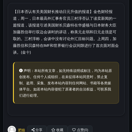
【日本否认有关美国财长推动日元升值的报道】金色财经报
道，周一，日本最高外汇事务官员三村淳否认了读卖新闻的一
篇报道，该报道引述美国财长贝森特在华盛顿与日本财务大臣
加藤胜信举行双边会谈时的讲话，称美元走弱和日元走强是可
取的。三村淳称，会谈中没有讨论外汇目标问题。上周四，加
藤胜信和贝森特在IMF和世界银行会议间隙进行了首次面对面会
谈。(金十)
声明：本站所有文章，如无特殊说明或标注，均为本站原
创发布。任何个人或组织，在未征得本站同意时，禁止复
制、盗用、采集、发布本站内容到任何网站、书籍等各类媒
体平台。如若本站内容侵犯了原著者的合法权益，可联系我
们进行处理。
肥猫
分享
收藏
点赞(
0
)