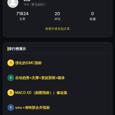
等级
普通用户
71824
20
0
文章
评论
收藏
查看作者其他文章
排行榜展示
强化的SMC指标
1
自动趋势+支撑+斐波那契+箱体
2
MACD XD（副图指标））修改版
3
smc+肯特那合并指标
4