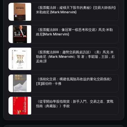
《股票魔法師：縱橫天下股市的奧秘》(交易大師係列)
米勒維尼 (Mark Minervini)
《股票魔法師Ⅱ：像冠軍一樣思考和交易》馬克·米勒
維尼(Mark Minervini)
《股票魔法師Ⅲ：趨勢交易圓桌訪談》（美）馬克·米
勒維尼（Mark Minervini）等 著；李鬆陽，王韻，石
孟南 譯
《係統化交易：構建低風險高收益的量化交易係統》
[英]羅伯特 · 卡佛
《從零開始學股指期貨：新手入門、交易之道、實戰
指南（典藏版）》李銳