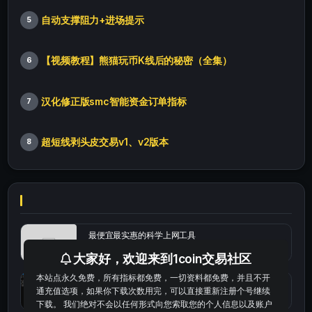
自动支撑阻力+进场提示
5
【视频教程】熊猫玩币K线后的秘密（全集）
6
汉化修正版smc智能资金订单指标
7
超短线剥头皮交易v1、v2版本
8
最便宜最实惠的科学上网工具
大家好，欢迎来到1coin交易社区
本站点永久免费，所有指标都免费，一切资料都免费，并且不开
统计涨跌幅的python代码
通充值选项，如果你下载次数用完，可以直接重新注册个号继续
下载。 我们绝对不会以任何形式向您索取您的个人信息以及账户