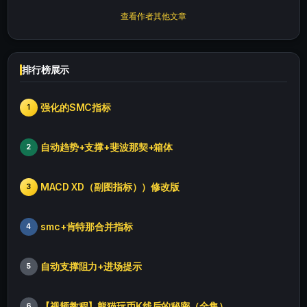
查看作者其他文章
排行榜展示
强化的SMC指标
1
自动趋势+支撑+斐波那契+箱体
2
MACD XD（副图指标））修改版
3
smc+肯特那合并指标
4
自动支撑阻力+进场提示
5
【视频教程】熊猫玩币K线后的秘密（全集）
6