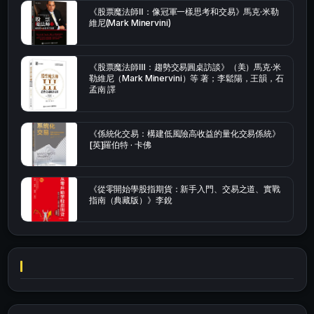
《股票魔法師Ⅱ：像冠軍一樣思考和交易》馬克·米勒
維尼(Mark Minervini)
《股票魔法師Ⅲ：趨勢交易圓桌訪談》（美）馬克·米
勒維尼（Mark Minervini）等 著；李鬆陽，王韻，石
孟南 譯
《係統化交易：構建低風險高收益的量化交易係統》
[英]羅伯特 · 卡佛
《從零開始學股指期貨：新手入門、交易之道、實戰
指南（典藏版）》李銳