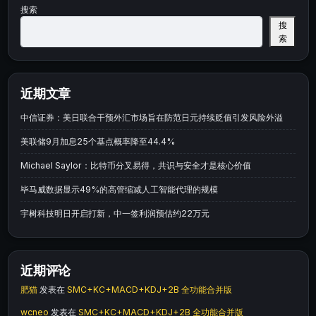
搜索
搜
索
近期文章
中信证券：美日联合干预外汇市场旨在防范日元持续贬值引发风险外溢
美联储9月加息25个基点概率降至44.4%
Michael Saylor：比特币分叉易得，共识与安全才是核心价值
毕马威数据显示49%的高管缩减人工智能代理的规模
宇树科技明日开启打新，中一签利润预估约22万元
近期评论
肥猫
发表在
SMC+KC+MACD+KDJ+2B 全功能合并版
wcneo
发表在
SMC+KC+MACD+KDJ+2B 全功能合并版