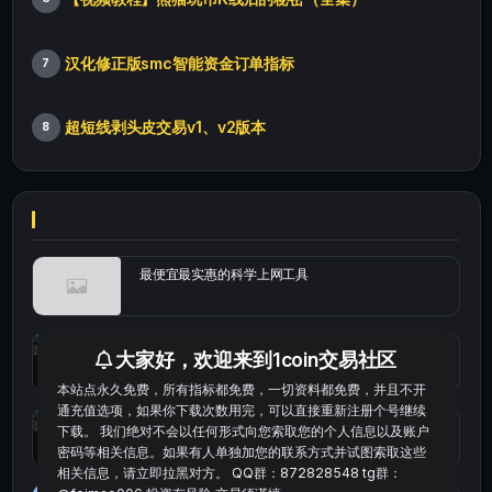
汉化修正版smc智能资金订单指标
7
超短线剥头皮交易v1、v2版本
8
最便宜最实惠的科学上网工具
统计涨跌幅的python代码
大家好，欢迎来到1coin交易社区
本站点永久免费，所有指标都免费，一切资料都免费，并且不开
通充值选项，如果你下载次数用完，可以直接重新注册个号继续
okx的短线量化的免费版本
下载。 我们绝对不会以任何形式向您索取您的个人信息以及账户
密码等相关信息。如果有人单独加您的联系方式并试图索取这些
相关信息，请立即拉黑对方。 QQ群：872828548 tg群：