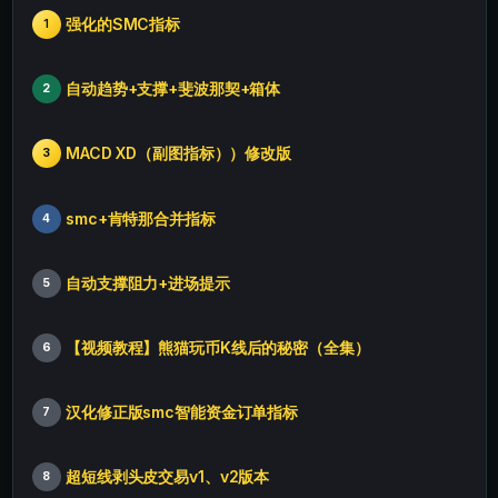
强化的SMC指标
1
自动趋势+支撑+斐波那契+箱体
2
MACD XD（副图指标））修改版
3
smc+肯特那合并指标
4
自动支撑阻力+进场提示
5
【视频教程】熊猫玩币K线后的秘密（全集）
6
汉化修正版smc智能资金订单指标
7
超短线剥头皮交易v1、v2版本
8