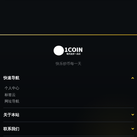
快乐炒币每一天
快速导航
个人中心
标签云
网址导航
关于本站
站点介绍
客服咨询
联系我们
推广计划
TG：@feimao2024 QQ：3261605442 微信：moto001com 新浪微博：不