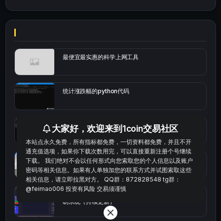
最便宜最实惠的科学上网工具
统计涨跌幅的python代码
okx的短线量化的免费版本
大家好，欢迎来到1coin交易社区
本站点永久免费，所有指标都免费，一切资料都免费，并且不开
通充值选项，如果你下载次数用完，可以直接重新注册个号继续
bybit安卓端
下载。 我们绝对不会以任何形式向您索取您的个人信息以及账户
密码等相关信息。如果有人单独加您的联系方式并试图索取这些
相关信息，请立即拉黑对方。 QQ群：872828548 tg群：
@feimao006 投资有风险 交易须谨慎
Multi-indicator Resonance 多指标共振趋势自动交
易系统（持续更新）