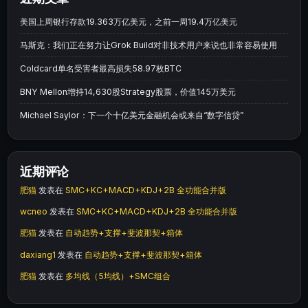
美国上周银行存款19.363万亿美元，之前一周19.4万亿美元
马斯克：我们正在努力让Grok Build对非技术用户来说也非常容易使用
Coldcard单名受害者最高损失58.97枚BTC
BNY Mellon增持14,630股Strategy股票，价值145万美元
Michael Saylor：下一个十亿美元金融机会或来自“数字信贷”
近期评论
肥猫
发表在
SMC+KC+MACD+KDJ+2B 全功能合并版
wcneo
发表在
SMC+KC+MACD+KDJ+2B 全功能合并版
肥猫
发表在
自动趋势+支撑+斐波那契+箱体
daxiang1
发表在
自动趋势+支撑+斐波那契+箱体
肥猫
发表在
多均线（5均线）+SMC组合