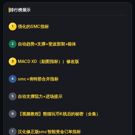
排行榜展示
强化的SMC指标
1
自动趋势+支撑+斐波那契+箱体
2
MACD XD（副图指标））修改版
3
smc+肯特那合并指标
4
自动支撑阻力+进场提示
5
【视频教程】熊猫玩币K线后的秘密（全集）
6
汉化修正版smc智能资金订单指标
7