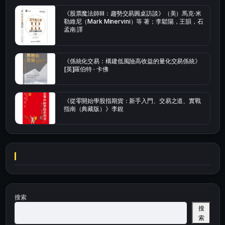
《股票魔法師Ⅲ：趨勢交易圓桌訪談》（美）馬克·米
勒維尼（Mark Minervini）等 著；李鬆陽，王韻，石
孟南 譯
《係統化交易：構建低風險高收益的量化交易係統》
[英]羅伯特 · 卡佛
《從零開始學股指期貨：新手入門、交易之道、實戰
指南（典藏版）》李銳
搜索
搜
索