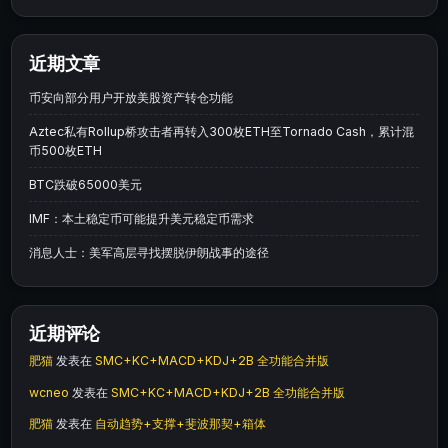
近期文章
币安向部分用户开放美股资产转仓功能
Aztec私有Rollup桥攻击者再转入300枚ETH至Tornado Cash，累计混
币500枚ETH
BTC跌破65000美元
IMF：本土稳定币可能提升美元稳定币需求
消息人士：美军高层寻找摆脱伊朗战事的途径
近期评论
肥猫
发表在
SMC+KC+MACD+KDJ+2B 全功能合并版
wcneo
发表在
SMC+KC+MACD+KDJ+2B 全功能合并版
肥猫
发表在
自动趋势+支撑+斐波那契+箱体