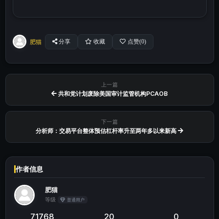
肥猫
分享
收藏
点赞(
0
)
上一篇
共和党计划废除美国审计监管机构PCAOB
下一篇
分析师：交易平台整体预估杠杆率升至两年多以来新高
作者信息
肥猫
等级
普通用户
71768
20
0