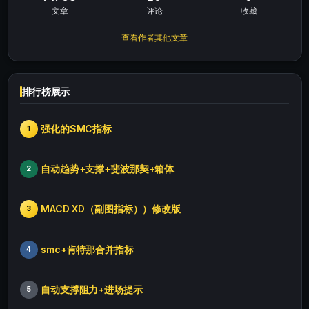
文章
评论
收藏
查看作者其他文章
排行榜展示
强化的SMC指标
1
自动趋势+支撑+斐波那契+箱体
2
MACD XD（副图指标））修改版
3
smc+肯特那合并指标
4
自动支撑阻力+进场提示
5