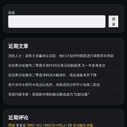
搜索
搜
索
近期文章
消息人士：若民主党赢得众议院，他们计划对特朗普进行调查而非弹劾
伯克希尔哈撒韦二季度斥资约45亿美元回购股票 为一年多来首次
伯克希尔哈撒韦二季度净利润大幅增长，现金储备有所下降
美中央司令部司令抵达以色列，拟推进加沙和平计划第二阶段
美国问题专家：美国新对俄制裁法案或成为“沉默法案”
近期评论
肥猫
发表在
SMC+KC+MACD+KDJ+2B 全功能合并版