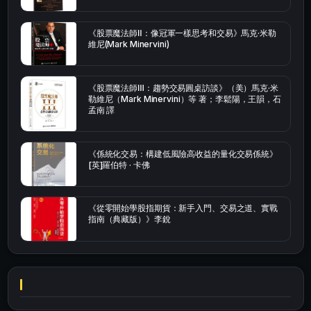
《股票魔法師Ⅱ：像冠軍一樣思考和交易》馬克·米勒
維尼(Mark Minervini)
《股票魔法師Ⅲ：趨勢交易圓桌訪談》（美）馬克·米
勒維尼（Mark Minervini）等 著；李鬆陽，王韻，石
孟南 譯
《係統化交易：構建低風險高收益的量化交易係統》
[英]羅伯特 · 卡佛
《從零開始學股指期貨：新手入門、交易之道、實戰
指南（典藏版）》李銳