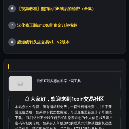
【视频教程】熊猫玩币K线后的秘密（全集）
6
汉化修正版smc智能资金订单指标
7
超短线剥头皮交易v1、v2版本
8
最便宜最实惠的科学上网工具
大家好，欢迎来到1coin交易社区
统计涨跌幅的python代码
本站点永久免费，所有指标都免费，一切资料都免费，并且不开
通充值选项，如果你下载次数用完，可以直接重新注册个号继续
下载。 我们绝对不会以任何形式向您索取您的个人信息以及账户
okx的短线量化的免费版本
密码等相关信息。如果有人单独加您的联系方式并试图索取这些
相关信息，请立即拉黑对方。 QQ群：872828548 tg群：