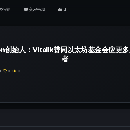
术指标
交易书籍
工具/返佣
肥猫观点
ation创始人：Vitalik赞同以太坊基金会应
者
0
0
13