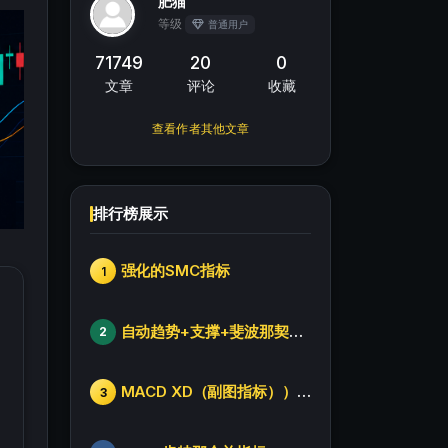
肥猫
等级
普通用户
71749
20
0
文章
评论
收藏
查看作者其他文章
排行榜展示
强化的SMC指标
1
自动趋势+支撑+斐波那契+箱体
2
MACD XD（副图指标））修改版
3