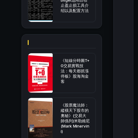
bitget适用自动
止盈止损工具介
绍以及配置方法
《短線分時圖T+
0交易實戰技
法：每天都抓漲
停板》股海淘金
客
《股票魔法師：
縱橫天下股市的
奧秘》(交易大
師係列)米勒維尼
(Mark Minervin
i)