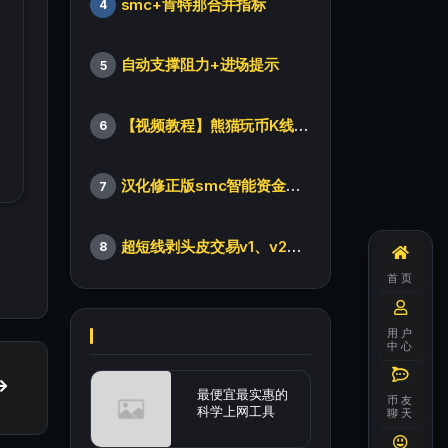
smc+肯特那合并指标
4
自动支撑阻力+进场提示
5
【视频教程】熊猫玩币K线后的秘密（全集）
6
汉化修正版smc智能资金订单指标
7
超短线剥头皮交易v1、v2版本
8
首页
用户
中心
最便宜最实惠的
币友
科学上网工具
聊天