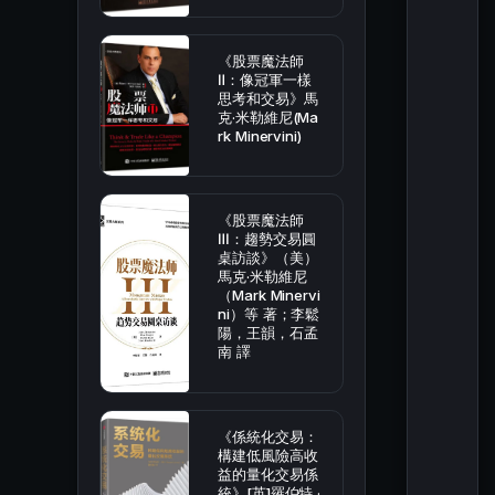
《股票魔法師
Ⅱ：像冠軍一樣
思考和交易》馬
克·米勒維尼(Ma
rk Minervini)
《股票魔法師
Ⅲ：趨勢交易圓
桌訪談》（美）
馬克·米勒維尼
（Mark Minervi
ni）等 著；李鬆
陽，王韻，石孟
南 譯
《係統化交易：
構建低風險高收
益的量化交易係
統》[英]羅伯特 ·