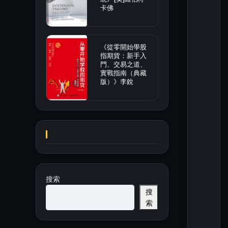
卡佛
《從零開始學股
指期貨：新手入
門、交易之道、
實戰指南（典藏
版）》李銳
搜索
搜
索