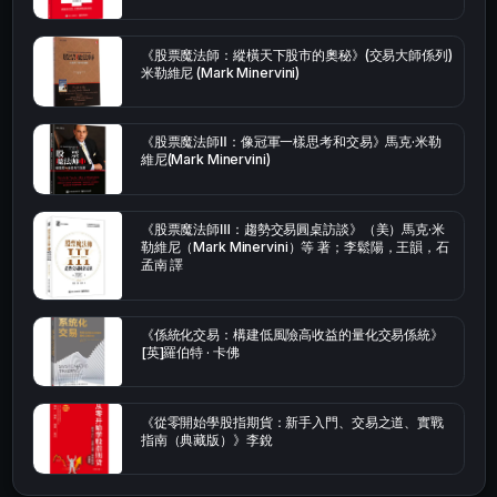
《股票魔法師：縱橫天下股市的奧秘》(交易大師係列)
米勒維尼 (Mark Minervini)
《股票魔法師Ⅱ：像冠軍一樣思考和交易》馬克·米勒
維尼(Mark Minervini)
《股票魔法師Ⅲ：趨勢交易圓桌訪談》（美）馬克·米
勒維尼（Mark Minervini）等 著；李鬆陽，王韻，石
孟南 譯
《係統化交易：構建低風險高收益的量化交易係統》
[英]羅伯特 · 卡佛
《從零開始學股指期貨：新手入門、交易之道、實戰
指南（典藏版）》李銳