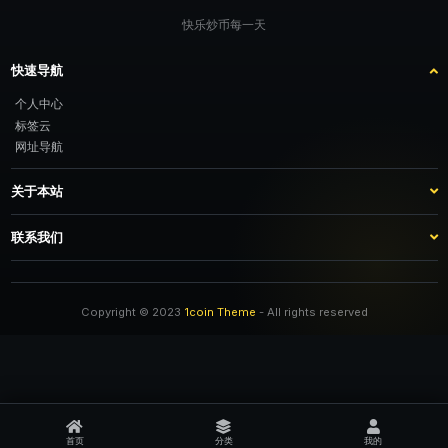
快乐炒币每一天
快速导航
个人中心
标签云
网址导航
关于本站
站点介绍
客服咨询
联系我们
推广计划
TG：@feimao2024 QQ：3261605442 微信：moto001com 新浪微博：不
改名字的肥猫
Copyright © 2023
1coin Theme
- All rights reserved
首页
分类
我的