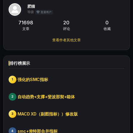
肥猫
等级
普通用户
71698
20
0
文章
评论
收藏
查看作者其他文章
排行榜展示
强化的SMC指标
1
自动趋势+支撑+斐波那契+箱体
2
MACD XD（副图指标））修改版
3
smc+肯特那合并指标
4