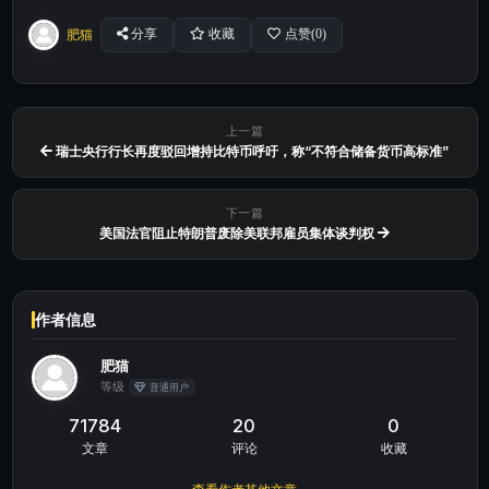
肥猫
分享
收藏
点赞(
0
)
上一篇
瑞士央行行长再度驳回增持比特币呼吁，称“不符合储备货币高标准”
下一篇
美国法官阻止特朗普废除美联邦雇员集体谈判权
作者信息
肥猫
等级
普通用户
71784
20
0
文章
评论
收藏