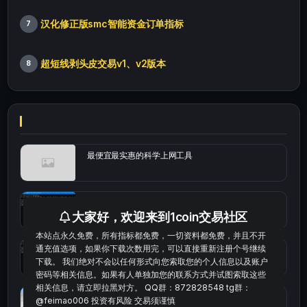
汉化修正版smc智能资金订单指标
7
超短线剥头皮交易v1、v2版本
8
最便宜最实惠的科学上网工具
统计涨跌幅的python代码
大家好，欢迎来到1coin交易社区
本站点永久免费，所有指标都免费，一切资料都免费，并且不开
通充值选项，如果你下载次数用完，可以直接重新注册个号继续
okx的短线量化的免费版本
下载。 我们绝对不会以任何形式向您索取您的个人信息以及账户
密码等相关信息。如果有人单独加您的联系方式并试图索取这些
相关信息，请立即拉黑对方。 QQ群：872828548 tg群：
bybit安卓端
@feimao006 投资有风险 交易须谨慎