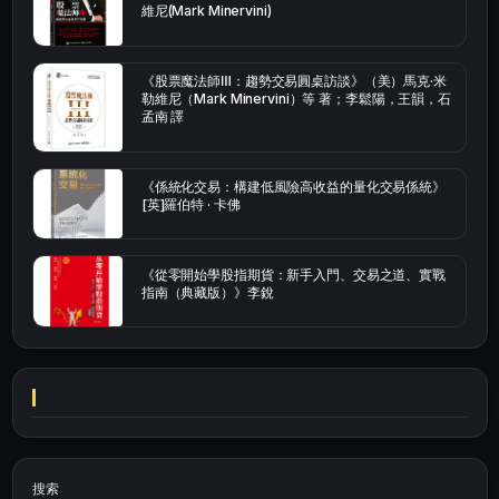
維尼(Mark Minervini)
《股票魔法師Ⅲ：趨勢交易圓桌訪談》（美）馬克·米
勒維尼（Mark Minervini）等 著；李鬆陽，王韻，石
孟南 譯
《係統化交易：構建低風險高收益的量化交易係統》
[英]羅伯特 · 卡佛
《從零開始學股指期貨：新手入門、交易之道、實戰
指南（典藏版）》李銳
搜索