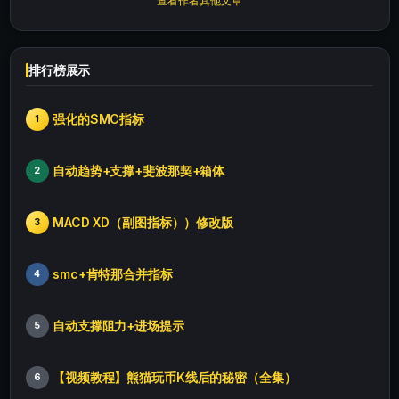
查看作者其他文章
排行榜展示
强化的SMC指标
1
自动趋势+支撑+斐波那契+箱体
2
MACD XD（副图指标））修改版
3
smc+肯特那合并指标
4
自动支撑阻力+进场提示
5
【视频教程】熊猫玩币K线后的秘密（全集）
6