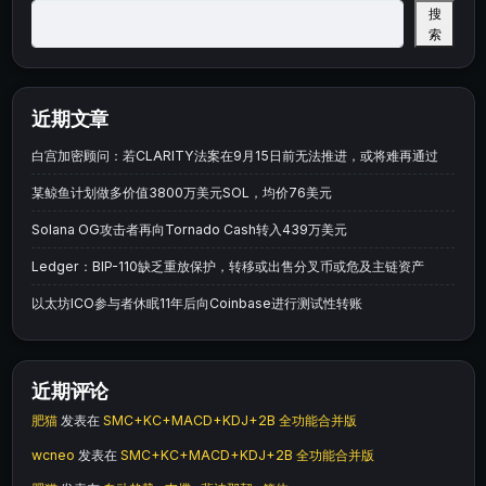
搜
索
近期文章
白宫加密顾问：若CLARITY法案在9月15日前无法推进，或将难再通过
某鲸鱼计划做多价值3800万美元SOL，均价76美元
Solana OG攻击者再向Tornado Cash转入439万美元
Ledger：BIP-110缺乏重放保护，转移或出售分叉币或危及主链资产
以太坊ICO参与者休眠11年后向Coinbase进行测试性转账
近期评论
肥猫
发表在
SMC+KC+MACD+KDJ+2B 全功能合并版
wcneo
发表在
SMC+KC+MACD+KDJ+2B 全功能合并版