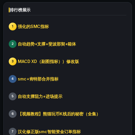
排行榜展示
强化的SMC指标
1
自动趋势+支撑+斐波那契+箱体
2
MACD XD（副图指标））修改版
3
smc+肯特那合并指标
4
自动支撑阻力+进场提示
5
【视频教程】熊猫玩币K线后的秘密（全集）
6
汉化修正版smc智能资金订单指标
7