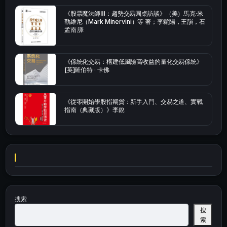
《股票魔法師Ⅲ：趨勢交易圓桌訪談》（美）馬克·米
勒維尼（Mark Minervini）等 著；李鬆陽，王韻，石
孟南 譯
《係統化交易：構建低風險高收益的量化交易係統》
[英]羅伯特 · 卡佛
《從零開始學股指期貨：新手入門、交易之道、實戰
指南（典藏版）》李銳
搜索
搜
索