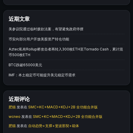
近期文章
美参议院通过临时拨款法案，有望避免政府停摆
币安向部分用户开放美股资产转仓功能
Aztec私有Rollup桥攻击者再转入300枚ETH至Tornado Cash，累计混
币500枚ETH
BTC跌破65000美元
IMF：本土稳定币可能提升美元稳定币需求
近期评论
肥猫
发表在
SMC+KC+MACD+KDJ+2B 全功能合并版
wcneo
发表在
SMC+KC+MACD+KDJ+2B 全功能合并版
肥猫
发表在
自动趋势+支撑+斐波那契+箱体