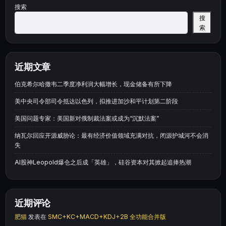
搜索
搜
索
近期文章
伯克希尔哈撒韦二季度净利润大幅增长，现金储备有所下降
美中央司令部司令抵达以色列，拟推进加沙和平计划第二阶段
美国问题专家：美国新对俄制裁法案或成为“沉默法案”
纳瓦尔回应开源威胁论：最有经济价值领域充满对抗，闭源护城河不会消
失
AI股神Leopold爆仓之后成「英雄」，硅谷资本对其掀起追捧热潮
近期评论
肥猫
发表在
SMC+KC+MACD+KDJ+2B 全功能合并版