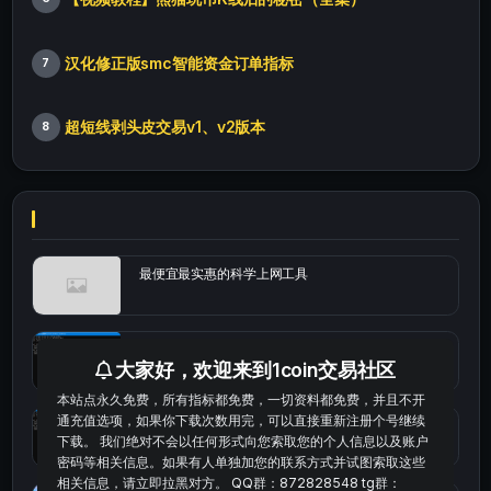
汉化修正版smc智能资金订单指标
7
超短线剥头皮交易v1、v2版本
8
最便宜最实惠的科学上网工具
统计涨跌幅的python代码
大家好，欢迎来到1coin交易社区
本站点永久免费，所有指标都免费，一切资料都免费，并且不开
通充值选项，如果你下载次数用完，可以直接重新注册个号继续
okx的短线量化的免费版本
下载。 我们绝对不会以任何形式向您索取您的个人信息以及账户
密码等相关信息。如果有人单独加您的联系方式并试图索取这些
相关信息，请立即拉黑对方。 QQ群：872828548 tg群：