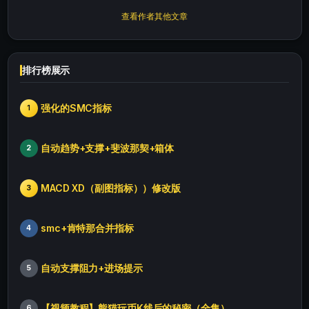
查看作者其他文章
排行榜展示
强化的SMC指标
1
自动趋势+支撑+斐波那契+箱体
2
MACD XD（副图指标））修改版
3
smc+肯特那合并指标
4
自动支撑阻力+进场提示
5
【视频教程】熊猫玩币K线后的秘密（全集）
6