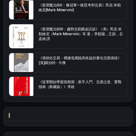
《股票魔法師Ⅱ：像冠軍一樣思考和交易》馬克·米勒
維尼(Mark Minervini)
《股票魔法師Ⅲ：趨勢交易圓桌訪談》（美）馬克·米
勒維尼（Mark Minervini）等 著；李鬆陽，王韻，石
孟南 譯
《係統化交易：構建低風險高收益的量化交易係統》
[英]羅伯特 · 卡佛
《從零開始學股指期貨：新手入門、交易之道、實戰
指南（典藏版）》李銳