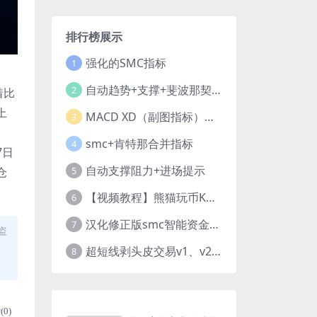
排行榜展示
强化的SMC指标
1
自动趋势+支撑+斐波那契+箱体
2
着比
上
MACD XD（副图指标））修改版
3
smc+肯特那合并指标
4
7日
自动支撑阻力+进场提示
仓
5
【视频教程】熊猫玩币K线后的秘密（全集）
6
汉化修正版smc智能资金订单指标
7
盗
超短线剥头皮交易v1、v2版本
8
(
0
)