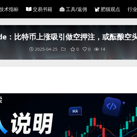
ENoaWxkIFRoZW1lIC0gQmluYW5jZS
技术指标
交易书籍
工具/返佣
肥猫观点
行
snode：比特币上涨吸引做空押注，或酝酿空
2025-04-25
0
0
14