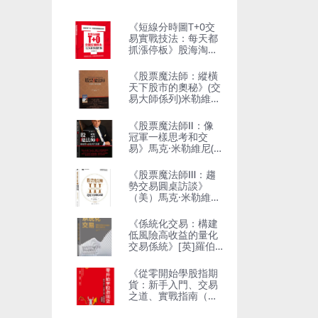
《短線分時圖T+0交
易實戰技法：每天都
抓漲停板》股海淘金
客
《股票魔法師：縱橫
天下股市的奧秘》(交
易大師係列)米勒維尼
(Mark Minervini)
《股票魔法師Ⅱ：像
冠軍一樣思考和交
易》馬克·米勒維尼(M
ark Minervini)
《股票魔法師Ⅲ：趨
勢交易圓桌訪談》
（美）馬克·米勒維尼
（Mark Minervini）
等 著；李鬆陽，王
《係統化交易：構建
韻，石孟南 譯
低風險高收益的量化
交易係統》[英]羅伯
特 · 卡佛
《從零開始學股指期
貨：新手入門、交易
之道、實戰指南（典
藏版）》李銳