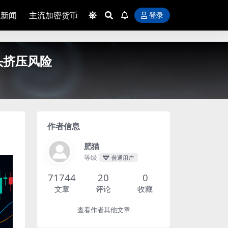
BFZGl0aW9uCiAqCiAqIOatpOWtkOS4
业新闻
主流加密货币
登录
头挤压风险
作者信息
肥猫
等级
普通用户
71744
20
0
文章
评论
收藏
查看作者其他文章