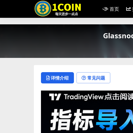
PD9waHAKLyoqCiAqIFJpUHJvLVY1I
首页
Glas
详情介绍
常见问题