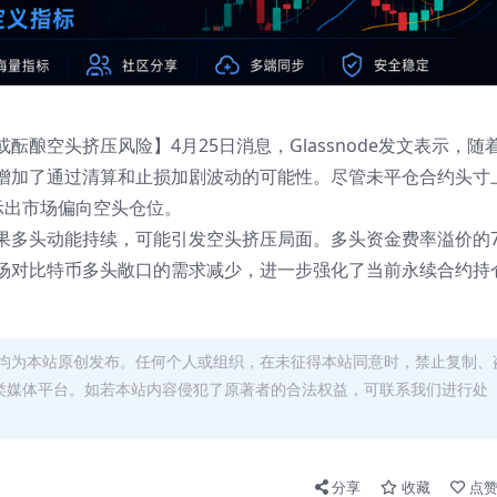
或酝酿空头挤压风险】4月25日消息，Glassnode发文表示，随
增加了通过清算和止损加剧波动的可能性。尽管未平仓合约头寸
显示出市场偏向空头仓位。
果多头动能持续，可能引发空头挤压局面。多头资金费率溢价的
场对比特币多头敞口的需求减少，进一步强化了当前永续合约持
均为本站原创发布。任何个人或组织，在未征得本站同意时，禁止复制、
类媒体平台。如若本站内容侵犯了原著者的合法权益，可联系我们进行处
分享
收藏
点赞