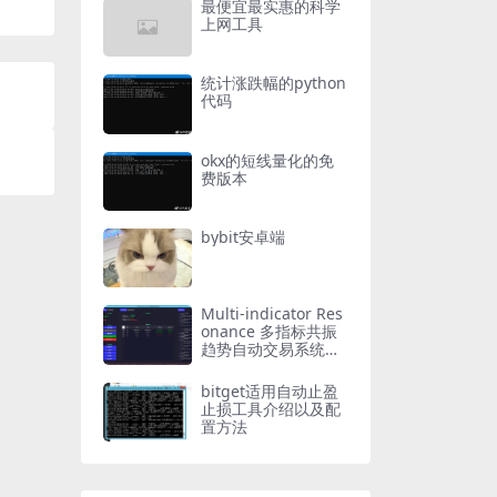
最便宜最实惠的科学
上网工具
统计涨跌幅的python
代码
okx的短线量化的免
费版本
bybit安卓端
Multi-indicator Res
onance 多指标共振
趋势自动交易系统
（持续更新）
bitget适用自动止盈
止损工具介绍以及配
置方法