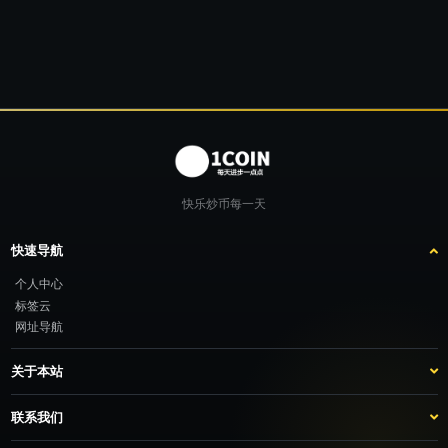
快乐炒币每一天
快速导航
个人中心
标签云
网址导航
关于本站
站点介绍
客服咨询
联系我们
推广计划
TG：@feimao2024 QQ：3261605442 微信：moto001com 新浪微博：不