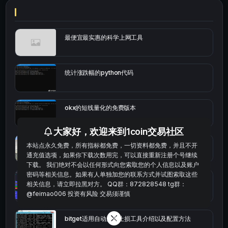
最便宜最实惠的科学上网工具
统计涨跌幅的python代码
okx的短线量化的免费版本
大家好，欢迎来到1coin交易社区
bybit安卓端
本站点永久免费，所有指标都免费，一切资料都免费，并且不开
通充值选项，如果你下载次数用完，可以直接重新注册个号继续
下载。 我们绝对不会以任何形式向您索取您的个人信息以及账户
密码等相关信息。如果有人单独加您的联系方式并试图索取这些
Multi-indicator Resonance 多指标共振趋势自动交
相关信息，请立即拉黑对方。 QQ群：872828548 tg群：
易系统（持续更新）
@feimao006 投资有风险 交易须谨慎
bitget适用自动止盈止损工具介绍以及配置方法