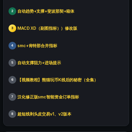
自动趋势+支撑+斐波那契+箱体
2
MACD XD（副图指标））修改版
3
smc+肯特那合并指标
4
自动支撑阻力+进场提示
5
【视频教程】熊猫玩币K线后的秘密（全集）
6
汉化修正版smc智能资金订单指标
7
超短线剥头皮交易v1、v2版本
8