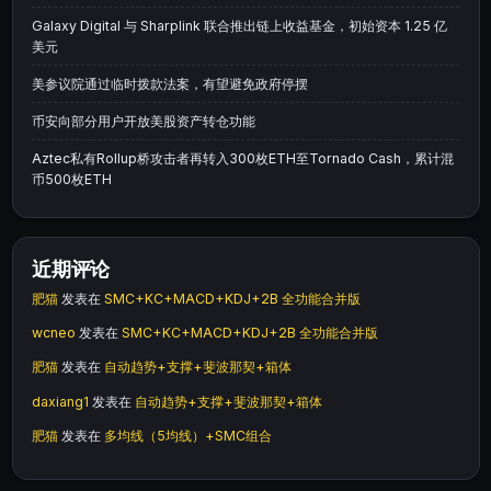
Galaxy Digital 与 Sharplink 联合推出链上收益基金，初始资本 1.25 亿
美元
美参议院通过临时拨款法案，有望避免政府停摆
币安向部分用户开放美股资产转仓功能
Aztec私有Rollup桥攻击者再转入300枚ETH至Tornado Cash，累计混
币500枚ETH
近期评论
肥猫
发表在
SMC+KC+MACD+KDJ+2B 全功能合并版
wcneo
发表在
SMC+KC+MACD+KDJ+2B 全功能合并版
肥猫
发表在
自动趋势+支撑+斐波那契+箱体
daxiang1
发表在
自动趋势+支撑+斐波那契+箱体
肥猫
发表在
多均线（5均线）+SMC组合