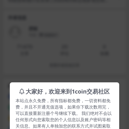
议
作者信息
肥猫
等级
普通用户
71470
20
0
文章
评论
收藏
查看作者其他文章
排行榜展示
大家好，欢迎来到1coin交易社区
强化的SMC指标
1
本站点永久免费，所有指标都免费，一切资料都免
费，并且不开通充值选项，如果你下载次数用完，
自动趋势+支撑+斐波那契+箱体
2
可以直接重新注册个号继续下载。 我们绝对不会以
MACD XD（副图指标））修改版
3
任何形式向您索取您的个人信息以及账户密码等相
关信息。如果有人单独加您的联系方式并试图索取