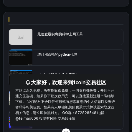
最便宜最实惠的科学上网工具
统计涨跌幅的python代码
okx的短线量化的免费版本
大家好，欢迎来到1coin交易社区
本站点永久免费，所有指标都免费，一切资料都免费，并且不开
bybit安卓端
通充值选项，如果你下载次数用完，可以直接重新注册个号继续
下载。 我们绝对不会以任何形式向您索取您的个人信息以及账户
密码等相关信息。如果有人单独加您的联系方式并试图索取这些
相关信息，请立即拉黑对方。 QQ群：872828548 tg群：
Multi-indicator Resonance 多指标共振趋势自动交
@feimao006 投资有风险 交易须谨慎
易系统（持续更新）