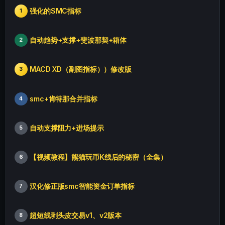
强化的SMC指标
1
自动趋势+支撑+斐波那契+箱体
2
MACD XD（副图指标））修改版
3
smc+肯特那合并指标
4
自动支撑阻力+进场提示
5
【视频教程】熊猫玩币K线后的秘密（全集）
6
汉化修正版smc智能资金订单指标
7
超短线剥头皮交易v1、v2版本
8