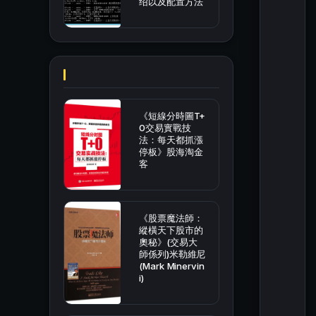
绍以及配置方法
《短線分時圖T+
0交易實戰技
法：每天都抓漲
停板》股海淘金
客
《股票魔法師：
縱橫天下股市的
奧秘》(交易大
師係列)米勒維尼
(Mark Minervin
i)