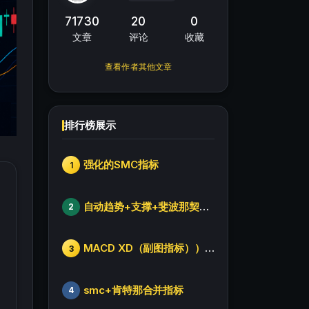
71730
20
0
文章
评论
收藏
查看作者其他文章
排行榜展示
强化的SMC指标
1
自动趋势+支撑+斐波那契+箱体
2
MACD XD（副图指标））修改版
3
smc+肯特那合并指标
4