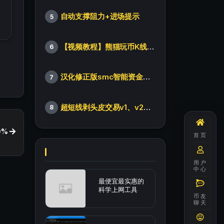
自动支撑阻力+进场提示
5
【视频教程】熊猫玩币K线后的秘密（全集）
6
汉化修正版smc智能资金订单指标
7
超短线剥头皮交易v1、v2版本
8
0%
首页
用户
中心
最便宜最实惠的
科学上网工具
币友
聊天