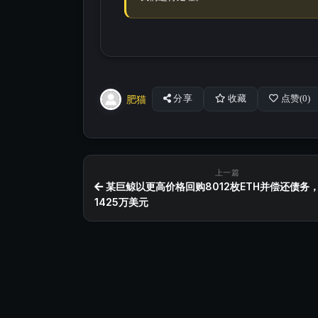
肥猫
分享
收藏
点赞(
0
)
上一篇
某巨鲸以更高价格回购8012枚ETH并偿还债务
1425万美元