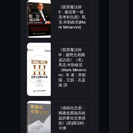
《股票魔法師
Ⅱ：像冠軍一樣
思考和交易》馬
克·米勒維尼(Ma
rk Minervini)
《股票魔法師
Ⅲ：趨勢交易圓
桌訪談》（美）
馬克·米勒維尼
（Mark Minervi
ni）等 著；李鬆
陽，王韻，石孟
南 譯
《係統化交易：
構建低風險高收
益的量化交易係
統》[英]羅伯特 ·
卡佛