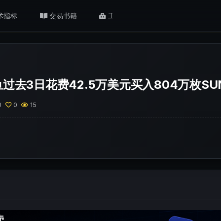
术指标
交易书籍
工具/返佣
肥猫观点
过去3日花费42.5万美元买入804万枚SU
0
0
15