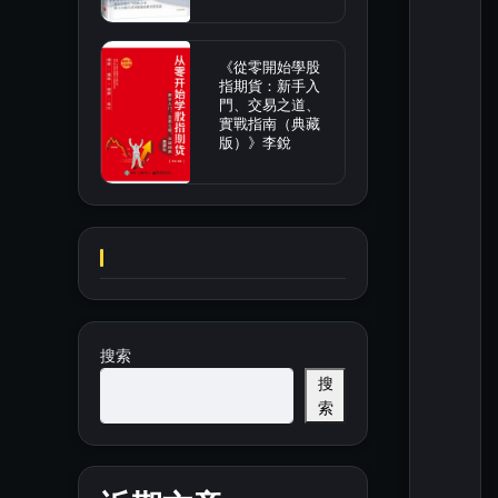
《從零開始學股
指期貨：新手入
門、交易之道、
實戰指南（典藏
版）》李銳
搜索
搜
索