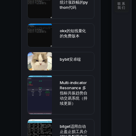
统计涨跌幅的py
联系
thon代码
我们
okx的短线量化
的免费版本
bybit安卓端
Multi-indicator
Resonance 多
指标共振趋势自
动交易系统（持
续更新）
bitget适用自动
止盈止损工具介